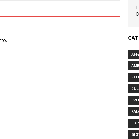
P
D
CAT
nto.
AFF
AMB
BEL
CUL
EVE
FAL
FIU
GIO