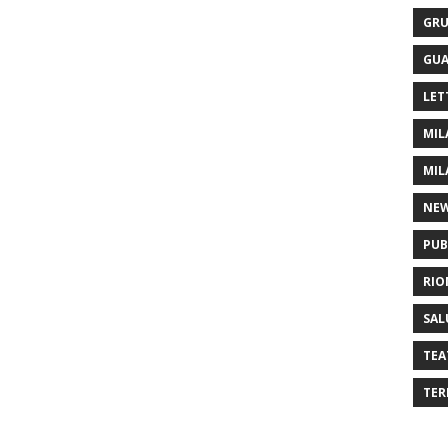
GRU
GUA
LET
MIL
MIL
NE
PUB
RIO
SAL
TEA
TER