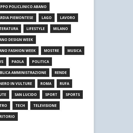
PPO POLICLINICO ABANO
RDIA PIEMONTESE
LAGO
LAVORO
TERATURA
LIFESTYLE
MILANO
ANO DESIGN WEEK
ANO FASHION WEEK
MOSTRE
MUSICA
WS
PAOLA
POLITICA
BLICA AMMINISTRAZIONE
RENDE
NERO IN VULTURE
ROMA
RUFA
UTE
SAN LUCIDO
SPORT
SPORTS
TRO
TECH
TELEVISIONE
RITORIO