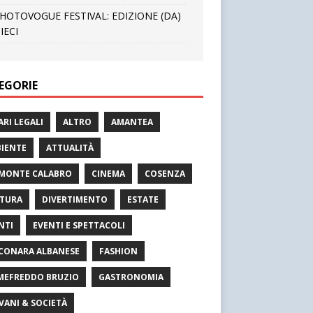
HOTOVOGUE FESTIVAL: EDIZIONE (DA)
IECI
EGORIE
ARI LEGALI
ALTRO
AMANTEA
IENTE
ATTUALITÀ
MONTE CALABRO
CINEMA
COSENZA
TURA
DIVERTIMENTO
ESTATE
NTI
EVENTI E SPETTACOLI
CONARA ALBANESE
FASHION
MEFREDDO BRUZIO
GASTRONOMIA
VANI & SOCIETÀ