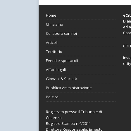
Home
eCi
Diam
Chi siamo
ed a
Cos
Collabora con noi
Articoli
COL
Territorio
Invi
Eventi e spettacoli
ecit
Affari legali
Giovani & Società
Pubblica Amministrazione
Politica
Registrato presso il Tribunale di
Cosenza
Registro Stampa n.4/2011
Direttore Responsabile: Ernesto