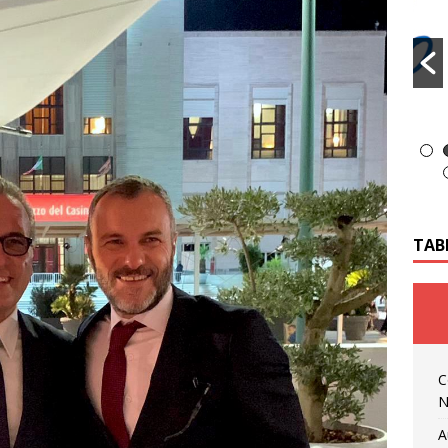
TAB
C
N
A