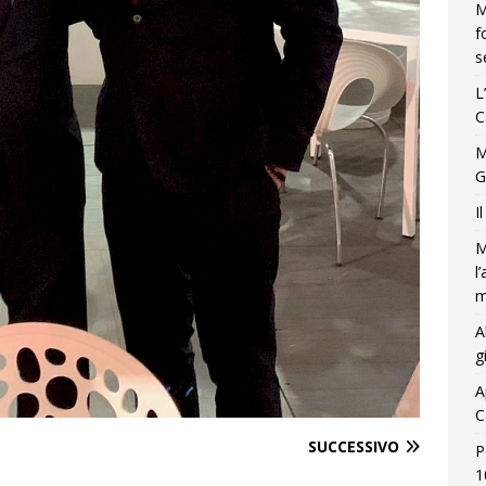
M
f
s
L
C
M
G
I
M
l
m
A
g
A
C
SUCCESSIVO
P
1