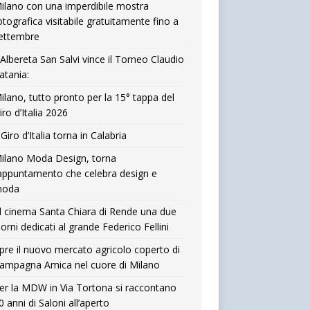
ilano con una imperdibile mostra
otografica visitabile gratuitamente fino a
ettembre
’Albereta San Salvi vince il Torneo Claudio
atania:
ilano, tutto pronto per la 15° tappa del
iro d’Italia 2026
l Giro d’Italia torna in Calabria
ilano Moda Design, torna
’appuntamento che celebra design e
oda
l cinema Santa Chiara di Rende una due
iorni dedicati al grande Federico Fellini
pre il nuovo mercato agricolo coperto di
ampagna Amica nel cuore di Milano
er la MDW in Via Tortona si raccontano
0 anni di Saloni all’aperto