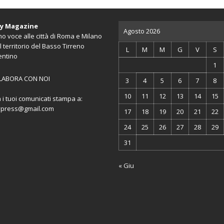
ty Magazine
Agosto 2026
o voce alle città di Roma e Milano
l territorio del Basso Tirreno
L
M
M
G
V
S
entino
1
LABORA CON NOI
3
4
5
6
7
8
10
11
12
13
14
15
a i tuoi comunicati stampa a:
ypress@gmail.com
17
18
19
20
21
22
24
25
26
27
28
29
31
« Giu