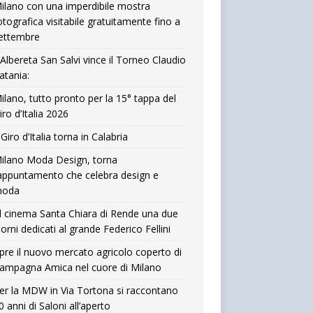
ilano con una imperdibile mostra
otografica visitabile gratuitamente fino a
ettembre
’Albereta San Salvi vince il Torneo Claudio
atania:
ilano, tutto pronto per la 15° tappa del
iro d’Italia 2026
l Giro d’Italia torna in Calabria
ilano Moda Design, torna
’appuntamento che celebra design e
oda
l cinema Santa Chiara di Rende una due
iorni dedicati al grande Federico Fellini
pre il nuovo mercato agricolo coperto di
ampagna Amica nel cuore di Milano
er la MDW in Via Tortona si raccontano
0 anni di Saloni all’aperto