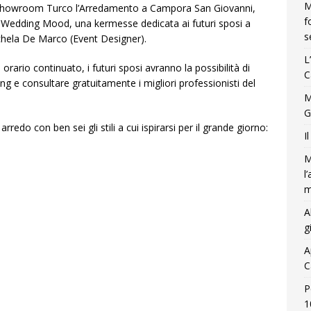
M
o showroom Turco l’Arredamento a Campora San Giovanni,
f
il Wedding Mood, una kermesse dedicata ai futuri sposi a
s
ichela De Marco (Event Designer).
L
 orario continuato, i futuri sposi avranno la possibilità di
C
 e consultare gratuitamente i migliori professionisti del
M
G
rredo con ben sei gli stili a cui ispirarsi per il grande giorno:
I
M
l
m
A
g
A
C
P
1