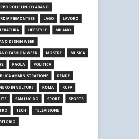
PPO POLICLINICO ABANO
RDIA PIEMONTESE
LAGO
LAVORO
TERATURA
LIFESTYLE
MILANO
ANO DESIGN WEEK
ANO FASHION WEEK
MOSTRE
MUSICA
WS
PAOLA
POLITICA
BLICA AMMINISTRAZIONE
RENDE
NERO IN VULTURE
ROMA
RUFA
UTE
SAN LUCIDO
SPORT
SPORTS
TRO
TECH
TELEVISIONE
RITORIO