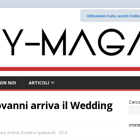
Utilizzando il sito, accetti l'uti
ON NOI
ARTICOLI
vanni arriva il Wedding
Cerca
tea
,
Eventi
,
Eventi e spettacoli
0