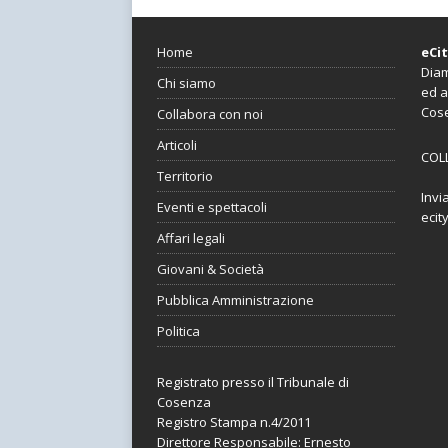
Home
eCi
Diam
Chi siamo
ed a
Cos
Collabora con noi
Articoli
COL
Territorio
Invi
Eventi e spettacoli
ecit
Affari legali
Giovani & Società
Pubblica Amministrazione
Politica
Registrato presso il Tribunale di
Cosenza
Registro Stampa n.4/2011
Direttore Responsabile: Ernesto