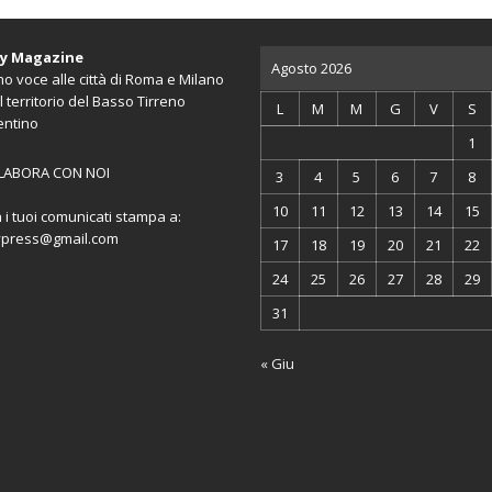
ty Magazine
Agosto 2026
o voce alle città di Roma e Milano
l territorio del Basso Tirreno
L
M
M
G
V
S
entino
1
LABORA CON NOI
3
4
5
6
7
8
10
11
12
13
14
15
a i tuoi comunicati stampa a:
ypress@gmail.com
17
18
19
20
21
22
24
25
26
27
28
29
31
« Giu