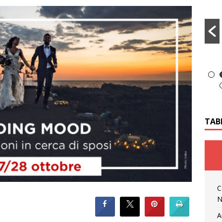
TAB
C
N
A