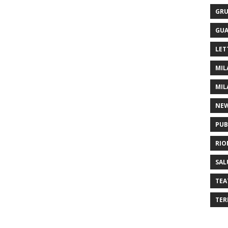
GRU
GUA
LET
MIL
MIL
NE
PUB
RIO
SAL
TEA
TER