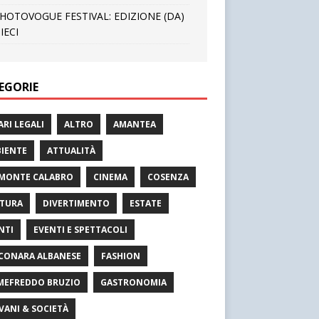
HOTOVOGUE FESTIVAL: EDIZIONE (DA)
IECI
EGORIE
ARI LEGALI
ALTRO
AMANTEA
IENTE
ATTUALITÀ
MONTE CALABRO
CINEMA
COSENZA
TURA
DIVERTIMENTO
ESTATE
NTI
EVENTI E SPETTACOLI
CONARA ALBANESE
FASHION
MEFREDDO BRUZIO
GASTRONOMIA
VANI & SOCIETÀ