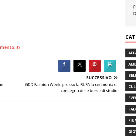
P
D
CAT
mento.it/
AFF
AMB
BEL
SUCCESSIVO
ae
GDD Fashion Week: presso la RUFA la cerimonia di
CUL
consegna delle borse di studio
EVE
FAL
FIU
GIO