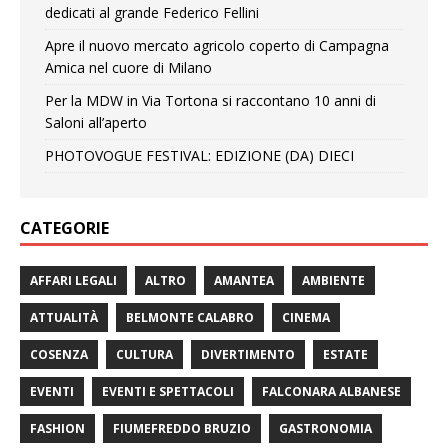
dedicati al grande Federico Fellini
Apre il nuovo mercato agricolo coperto di Campagna
Amica nel cuore di Milano
Per la MDW in Via Tortona si raccontano 10 anni di
Saloni all’aperto
PHOTOVOGUE FESTIVAL: EDIZIONE (DA) DIECI
CATEGORIE
AFFARI LEGALI
ALTRO
AMANTEA
AMBIENTE
ATTUALITÀ
BELMONTE CALABRO
CINEMA
COSENZA
CULTURA
DIVERTIMENTO
ESTATE
EVENTI
EVENTI E SPETTACOLI
FALCONARA ALBANESE
FASHION
FIUMEFREDDO BRUZIO
GASTRONOMIA