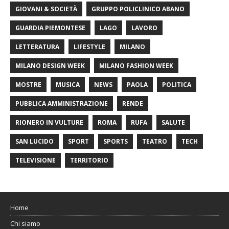
GIOVANI & SOCIETÀ
GRUPPO POLICLINICO ABANO
GUARDIA PIEMONTESE
LAGO
LAVORO
LETTERATURA
LIFESTYLE
MILANO
MILANO DESIGN WEEK
MILANO FASHION WEEK
MOSTRE
MUSICA
NEWS
PAOLA
POLITICA
PUBBLICA AMMINISTRAZIONE
RENDE
RIONERO IN VULTURE
ROMA
RUFA
SALUTE
SAN LUCIDO
SPORT
SPORTS
TEATRO
TECH
TELEVISIONE
TERRITORIO
Home
Chi siamo