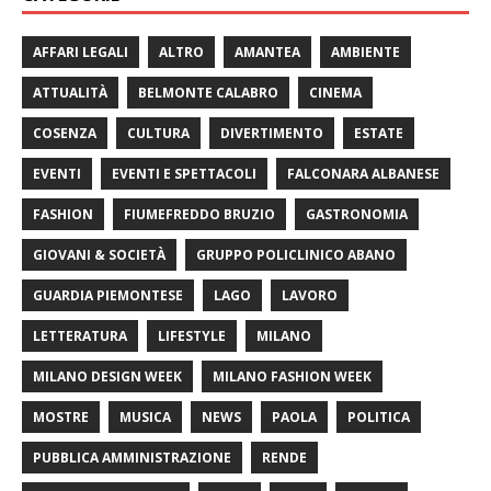
AFFARI LEGALI
ALTRO
AMANTEA
AMBIENTE
ATTUALITÀ
BELMONTE CALABRO
CINEMA
COSENZA
CULTURA
DIVERTIMENTO
ESTATE
EVENTI
EVENTI E SPETTACOLI
FALCONARA ALBANESE
FASHION
FIUMEFREDDO BRUZIO
GASTRONOMIA
GIOVANI & SOCIETÀ
GRUPPO POLICLINICO ABANO
GUARDIA PIEMONTESE
LAGO
LAVORO
LETTERATURA
LIFESTYLE
MILANO
MILANO DESIGN WEEK
MILANO FASHION WEEK
MOSTRE
MUSICA
NEWS
PAOLA
POLITICA
PUBBLICA AMMINISTRAZIONE
RENDE