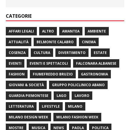
CATEGORIE
AFFARI LEGALI
ALTRO
AMANTEA
AMBIENTE
ATTUALITÀ
BELMONTE CALABRO
CINEMA
COSENZA
CULTURA
DIVERTIMENTO
ESTATE
EVENTI
EVENTI E SPETTACOLI
FALCONARA ALBANESE
FASHION
FIUMEFREDDO BRUZIO
GASTRONOMIA
GIOVANI & SOCIETÀ
GRUPPO POLICLINICO ABANO
GUARDIA PIEMONTESE
LAGO
LAVORO
LETTERATURA
LIFESTYLE
MILANO
MILANO DESIGN WEEK
MILANO FASHION WEEK
MOSTRE
MUSICA
NEWS
PAOLA
POLITICA