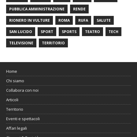
PUBBLICA AMMINISTRAZIONE
RENDE
RIONERO IN VULTURE
ROMA
RUFA
SALUTE
SAN LUCIDO
SPORT
SPORTS
TEATRO
TECH
TELEVISIONE
TERRITORIO
Home
Chi siamo
Collabora con noi
Articoli
Territorio
Eventi e spettacoli
Affari legali