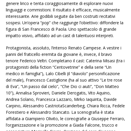
genere lirico e tenta coraggiosamente di esplorare nuovi
linguaggi e commistioni. Il risultato è efficace, musicalmente
interessante. Arie godibili seguite da ben costruiti recitativi
sospesi. Un’opera “pop” che raggiunge l’obiettivo: diffondere la
figura di San Francesco di Paola. Uno spettacolo di grande
impatto visivo, affidato ad un cast di talentuosi interpreti.
Protagonista, assoluto, l’intenso Renato Campese. A vestire i
panni del fraticello eremita da giovane è, invece, il bravo
tenore Federico Veltri. Completano il cast: Caterina Misasi (tra i
protagonisti della fiction “Centovetrine” e della serie “Un
medico in famiglia”), Lalo Cibelli (il “diavolo” personificazione
del male), Francesco Castiglione (ha al suo attivo “Le tre rose
di Eva”, “Un passo dal cielo”, “Che Dio ci aiuti”, “Don Matteo
10”), Annalisa Sprovieri, Daniele Derogatis, Vito Aquino,
Andrea Solano, Francesca Lazzaro, Mirko Iaquinta, Davide
Carpino, Alessandro CastriotaScanderbeg, Chiara Ricca, Fedele
Forestiero e Alessandro Stancato. La scenografia è stata
affidata a Giampiero Olivito, le coreografie a Giuseppe Ferraro,
l’organizzazione e la promozione a Giada Falcone, trucco e