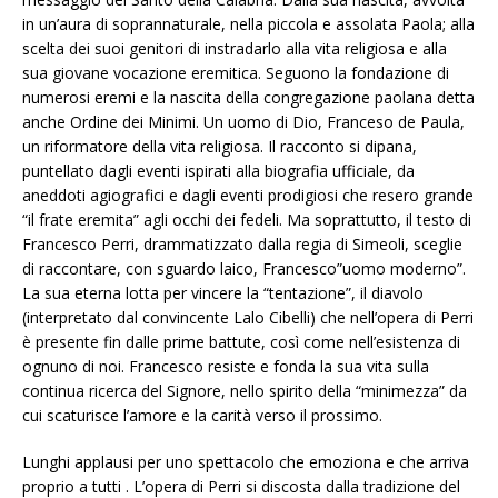
in un’aura di soprannaturale, nella piccola e assolata Paola; alla
scelta dei suoi genitori di instradarlo alla vita religiosa e alla
sua giovane vocazione eremitica. Seguono la fondazione di
numerosi eremi e la nascita della congregazione paolana detta
anche Ordine dei Minimi. Un uomo di Dio, Franceso de Paula,
un riformatore della vita religiosa. Il racconto si dipana,
puntellato dagli eventi ispirati alla biografia ufficiale, da
aneddoti agiografici e dagli eventi prodigiosi che resero grande
“il frate eremita” agli occhi dei fedeli. Ma soprattutto, il testo di
Francesco Perri, drammatizzato dalla regia di Simeoli, sceglie
di raccontare, con sguardo laico, Francesco”uomo moderno”.
La sua eterna lotta per vincere la “tentazione”, il diavolo
(interpretato dal convincente Lalo Cibelli) che nell’opera di Perri
è presente fin dalle prime battute, così come nell’esistenza di
ognuno di noi. Francesco resiste e fonda la sua vita sulla
continua ricerca del Signore, nello spirito della “minimezza” da
cui scaturisce l’amore e la carità verso il prossimo.
Lunghi applausi per uno spettacolo che emoziona e che arriva
proprio a tutti . L’opera di Perri si discosta dalla tradizione del