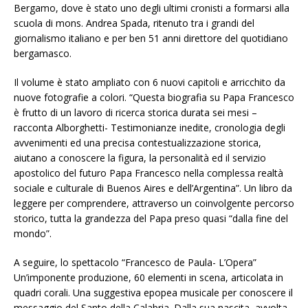
Bergamo, dove è stato uno degli ultimi cronisti a formarsi alla
scuola di mons. Andrea Spada, ritenuto tra i grandi del
giornalismo italiano e per ben 51 anni direttore del quotidiano
bergamasco.
Il volume è stato ampliato con 6 nuovi capitoli e arricchito da
nuove fotografie a colori. “Questa biografia su Papa Francesco
è frutto di un lavoro di ricerca storica durata sei mesi –
racconta Alborghetti- Testimonianze inedite, cronologia degli
avvenimenti ed una precisa contestualizzazione storica,
aiutano a conoscere la figura, la personalità ed il servizio
apostolico del futuro Papa Francesco nella complessa realtà
sociale e culturale di Buenos Aires e dell’Argentina”. Un libro da
leggere per comprendere, attraverso un coinvolgente percorso
storico, tutta la grandezza del Papa preso quasi “dalla fine del
mondo”.
A seguire, lo spettacolo “Francesco de Paula- L’Opera”
Un’imponente produzione, 60 elementi in scena, articolata in
quadri corali. Una suggestiva epopea musicale per conoscere il
messaggio del Santo della Calabria. Dalla sua nascita, avvolta