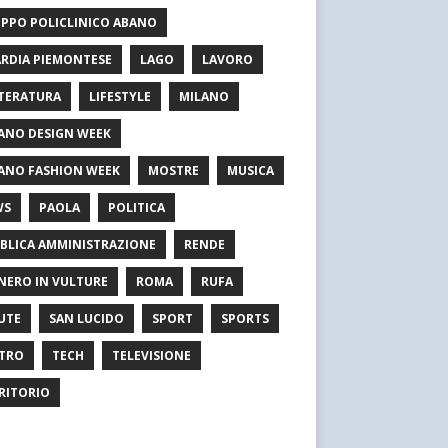
PPO POLICLINICO ABANO
RDIA PIEMONTESE
LAGO
LAVORO
TERATURA
LIFESTYLE
MILANO
ANO DESIGN WEEK
ANO FASHION WEEK
MOSTRE
MUSICA
WS
PAOLA
POLITICA
BLICA AMMINISTRAZIONE
RENDE
NERO IN VULTURE
ROMA
RUFA
UTE
SAN LUCIDO
SPORT
SPORTS
TRO
TECH
TELEVISIONE
RITORIO