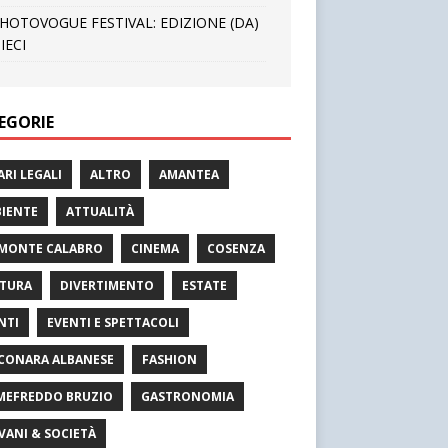
HOTOVOGUE FESTIVAL: EDIZIONE (DA)
IECI
EGORIE
ARI LEGALI
ALTRO
AMANTEA
IENTE
ATTUALITÀ
MONTE CALABRO
CINEMA
COSENZA
TURA
DIVERTIMENTO
ESTATE
NTI
EVENTI E SPETTACOLI
CONARA ALBANESE
FASHION
MEFREDDO BRUZIO
GASTRONOMIA
VANI & SOCIETÀ