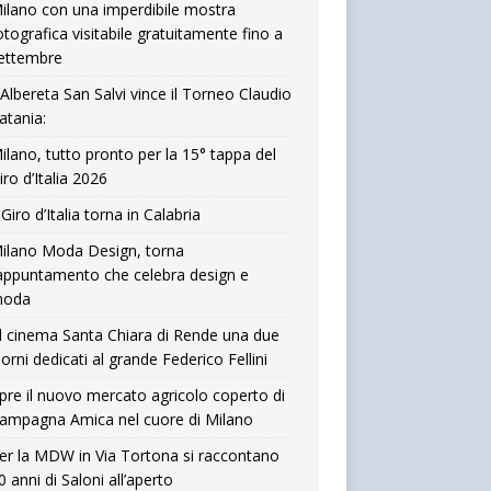
ilano con una imperdibile mostra
otografica visitabile gratuitamente fino a
ettembre
’Albereta San Salvi vince il Torneo Claudio
atania:
ilano, tutto pronto per la 15° tappa del
iro d’Italia 2026
l Giro d’Italia torna in Calabria
ilano Moda Design, torna
’appuntamento che celebra design e
oda
l cinema Santa Chiara di Rende una due
iorni dedicati al grande Federico Fellini
pre il nuovo mercato agricolo coperto di
ampagna Amica nel cuore di Milano
er la MDW in Via Tortona si raccontano
0 anni di Saloni all’aperto