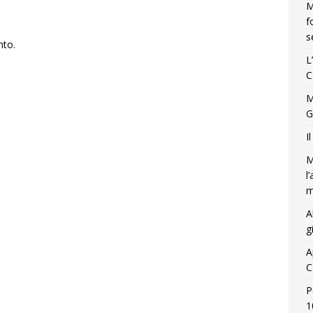
M
f
s
nto.
L
C
M
G
I
M
l
m
A
g
A
C
P
1