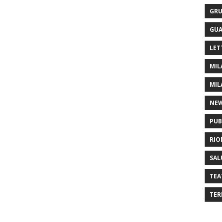
GRU
GUA
LET
MIL
MIL
NE
PUB
RIO
SAL
TEA
TER