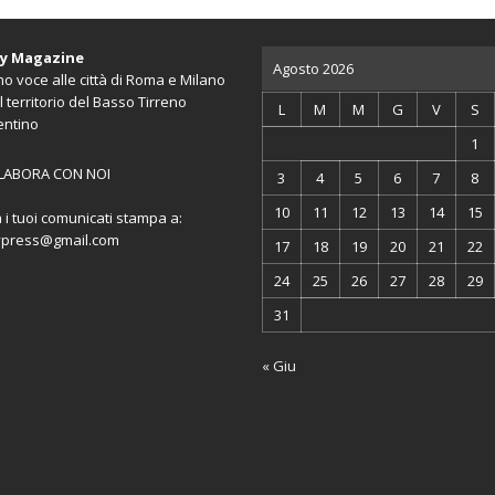
ty Magazine
Agosto 2026
o voce alle città di Roma e Milano
l territorio del Basso Tirreno
L
M
M
G
V
S
entino
1
LABORA CON NOI
3
4
5
6
7
8
10
11
12
13
14
15
a i tuoi comunicati stampa a:
ypress@gmail.com
17
18
19
20
21
22
24
25
26
27
28
29
31
« Giu