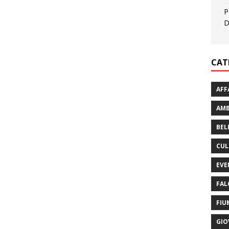
P
D
CAT
AFF
AMB
BEL
CUL
EVE
FAL
FIU
GIO