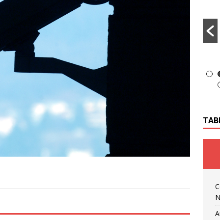
TAB
C
N
A