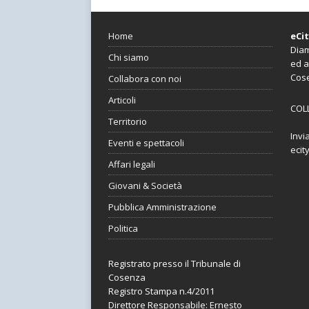
Home
eCi
Diam
Chi siamo
ed a
Cos
Collabora con noi
Articoli
COL
Territorio
Invi
Eventi e spettacoli
ecit
Affari legali
Giovani & Società
Pubblica Amministrazione
Politica
Registrato presso il Tribunale di
Cosenza
Registro Stampa n.4/2011
Direttore Responsabile: Ernesto