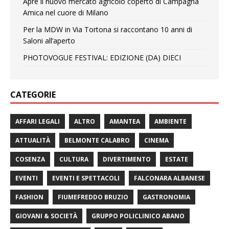
Apre il nuovo mercato agricolo coperto di Campagna
Amica nel cuore di Milano
Per la MDW in Via Tortona si raccontano 10 anni di
Saloni all’aperto
PHOTOVOGUE FESTIVAL: EDIZIONE (DA) DIECI
CATEGORIE
AFFARI LEGALI
ALTRO
AMANTEA
AMBIENTE
ATTUALITÀ
BELMONTE CALABRO
CINEMA
COSENZA
CULTURA
DIVERTIMENTO
ESTATE
EVENTI
EVENTI E SPETTACOLI
FALCONARA ALBANESE
FASHION
FIUMEFREDDO BRUZIO
GASTRONOMIA
GIOVANI & SOCIETÀ
GRUPPO POLICLINICO ABANO