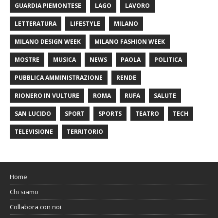
GUARDIA PIEMONTESE
LAGO
LAVORO
LETTERATURA
LIFESTYLE
MILANO
MILANO DESIGN WEEK
MILANO FASHION WEEK
MOSTRE
MUSICA
NEWS
PAOLA
POLITICA
PUBBLICA AMMINISTRAZIONE
RENDE
RIONERO IN VULTURE
ROMA
RUFA
SALUTE
SAN LUCIDO
SPORT
SPORTS
TEATRO
TECH
TELEVISIONE
TERRITORIO
Home
Chi siamo
Collabora con noi