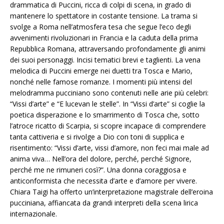
drammatica di Puccini, ricca di colpi di scena, in grado di
mantenere lo spettatore in costante tensione. La trama si
svolge a Roma nell’atmosfera tesa che segue l’eco degli
avvenimenti rivoluzionari in Francia e la caduta della prima
Repubblica Romana, attraversando profondamente gli animi
dei suoi personaggi. Incisi tematici brevi e taglienti. La vena
melodica di Puccini emerge nei duetti tra Tosca e Mario,
nonché nelle famose romanze. I momenti più intensi del
melodramma pucciniano sono contenuti nelle arie più celebri:
“Vissi d’arte” e “E lucevan le stelle”. In “Vissi d’arte” si coglie la
poetica disperazione e lo smarrimento di Tosca che, sotto
l’atroce ricatto di Scarpia, si scopre incapace di comprendere
tanta cattiveria e si rivolge a Dio con toni di supplica e
risentimento: “Vissi d’arte, vissi d’amore, non feci mai male ad
anima viva… Nell’ora del dolore, perché, perché Signore,
perché me ne rimuneri così?”. Una donna coraggiosa e
anticonformista che necessita d’arte e d’amore per vivere.
Chiara Taigi ha offerto un’interpretazione magistrale dell’eroina
pucciniana, affiancata da grandi interpreti della scena lirica
internazionale.