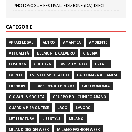
PHOTOVOGUE FESTIVAL: EDIZIONE (DA) DIECI
CATEGORIE
AFFARI LEGALI
ALTRO
AMANTEA
AMBIENTE
ATTUALITÀ
BELMONTE CALABRO
CINEMA
COSENZA
CULTURA
DIVERTIMENTO
ESTATE
EVENTI
EVENTI E SPETTACOLI
FALCONARA ALBANESE
FASHION
FIUMEFREDDO BRUZIO
GASTRONOMIA
GIOVANI & SOCIETÀ
GRUPPO POLICLINICO ABANO
GUARDIA PIEMONTESE
LAGO
LAVORO
LETTERATURA
LIFESTYLE
MILANO
MILANO DESIGN WEEK
MILANO FASHION WEEK