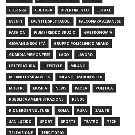
COSENZA
CULTURA
DIVERTIMENTO
ESTATE
EVENTI
EVENTI E SPETTACOLI
FALCONARA ALBANESE
FASHION
FIUMEFREDDO BRUZIO
GASTRONOMIA
GIOVANI & SOCIETÀ
GRUPPO POLICLINICO ABANO
GUARDIA PIEMONTESE
LAGO
LAVORO
LETTERATURA
LIFESTYLE
MILANO
MILANO DESIGN WEEK
MILANO FASHION WEEK
MOSTRE
MUSICA
NEWS
PAOLA
POLITICA
PUBBLICA AMMINISTRAZIONE
RENDE
RIONERO IN VULTURE
ROMA
RUFA
SALUTE
SAN LUCIDO
SPORT
SPORTS
TEATRO
TECH
TELEVISIONE
TERRITORIO