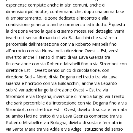
esperienze compiute anche in altri comuni, anche di
dimensioni più ridotte, confermano che, dopo una prima fase
di ambientamento, le zone dedicate all’incontro e alla
condivisione generano anche commercio ed indotto. È questa
la direzione verso la quale ci siamo mossi. Nel dettaglio: verrà
invertito il senso di marcia di via Baldacchini che sarà resa
percorribile dall’intersezione con via Roberto Mirabelli fino
all’incrocio con via Nuova nella direzione Ovest – Est; verrà
invertito anche il senso di marci di via Lava Gaenza tra
l’intersezione con via Roberto Mirabelli fino a via Stromboli con
direttrice Est – Ovest; senso unico di circolazione, con
direzione Sud – Nord, di via Dogana nel tratto tra via Lava
Gaenza e l’incrocio con via Baldacchini; anche via Lepanto
subirà variazioni lungo la direzione Ovest – Est tra via
Stromboli e via Dogana; inversione di marcia lungo via Trento
che sarà percorribile dall’intersezione con via Dogana fino a via
Stromboli, con direttrice Est – Ovest; divieto di sosta e fermata
su ambo i lati nel tratto di via Lava Gaenza compreso tra via
Roberto Mirabelli e via Bologna; divieto di sosta e fermata in
via Santa Maria tra via Adda e via Adige; istituzione del senso