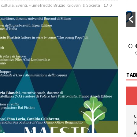
cultura
,
Eventi
,
Fiumefreddo Bruzio
,
Giovani & Società
0
TAB
C
N
A