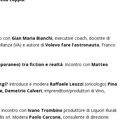
ro con
Gian Maria Bianchi
, executive coach, docente di
ellanza (VA) e autore di
Volevo fare l’astronauta
, Franco
poraneo) tra fiction e realtà
. Incontro con
Matteo
ngi?
Introduce e modera
Raffaele Leuzzi
(oncologo)
Pina
le, Demetrio Calveri
, imprenditori/produttori di Vino,
Incontro con
Ivano Trombino
produttore di Liquori Rurali
is srl. Modera
Paolo Carcone,
consulente di direzione.