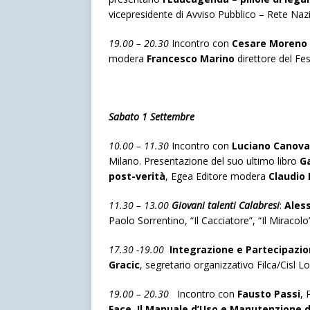
vicepresidente di Avviso Pubblico – Rete Nazi
19.00 – 20.30
Incontro con
Cesare Moreno
modera
Francesco Marino
direttore del Fes
Sabato 1 Settembre
10.00 – 11.30
Incontro con
Luciano Canova
Milano. Presentazione del suo ultimo libro
Ga
post-verità
, Egea Editore modera
Claudio
11.30 – 13.00
Giovani talenti Calabresi
:
Aless
Paolo Sorrentino, “Il Cacciatore”, “Il Miraco
17.30 -19.00
Integrazione e Partecipazi
Gracic
, segretario organizzativo Filca/Cisl 
19.00 – 20.30
Incontro con
Fausto Passi
, 
Face. Il Manuale d’Uso e Manutenzione d