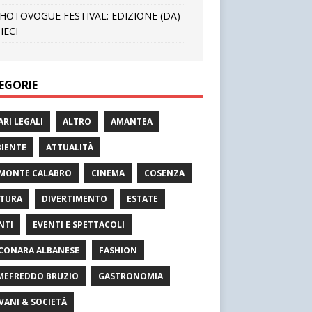
HOTOVOGUE FESTIVAL: EDIZIONE (DA)
IECI
EGORIE
ARI LEGALI
ALTRO
AMANTEA
IENTE
ATTUALITÀ
MONTE CALABRO
CINEMA
COSENZA
TURA
DIVERTIMENTO
ESTATE
NTI
EVENTI E SPETTACOLI
CONARA ALBANESE
FASHION
MEFREDDO BRUZIO
GASTRONOMIA
VANI & SOCIETÀ