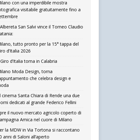
ilano con una imperdibile mostra
otografica visitabile gratuitamente fino a
ettembre
’Albereta San Salvi vince il Torneo Claudio
atania:
ilano, tutto pronto per la 15° tappa del
iro d’Italia 2026
l Giro d’Italia torna in Calabria
ilano Moda Design, torna
’appuntamento che celebra design e
oda
l cinema Santa Chiara di Rende una due
iorni dedicati al grande Federico Fellini
pre il nuovo mercato agricolo coperto di
ampagna Amica nel cuore di Milano
er la MDW in Via Tortona si raccontano
0 anni di Saloni all’aperto