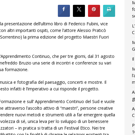
M
f
s
la presentazione dell’ultimo libro di Federico Fubini, vice
L
on altri importanti ospiti, come l’attore Alessio Praticò
C
Sorrentino) la prima edizione del progetto Maestri Fuori
M
G
ull’Apprendimento Continuo, che per tre giorni, dal 31 agosto
I
mefreddo Bruzio una serie di incontri e conferenze su vari
M
sua formazione.
l
m
usica e fotografia del paesaggio, concerti e mostre. Il
esto infatti è l’imperativo a cui risponde il progetto.
A
g
a Formazione e sull’ Apprendimento Continuo del Sud e vuole
ne attraverso l’ascolto attivo di “maestri”, persone creative
A
rendere nuovi metodi e strumenti utili a far emergere quella
C
lezza di sé, unica leva per lo sviluppo di un benessere
P
zatori – in pratica si tratta di un Festival Etico. Nei tre
1
battito con la finalità di chiarire le relazioni esistenti tra