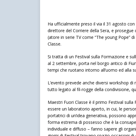
Ha ufficialmente preso il via il 31 agosto con 
direttore del Corriere della Sera, e prosegue c
(atore in serie TV come “The young Pope” di 
Classe.
Si tratta di un Festival sulla Formazione e s
al 2 settembre, porta nel borgo antico di Fiu
tempi che ruotano intorno all’uomo ed alla 
L’evento prevede anche diversi workshop di m
tutto legato al fil-rogge della condivisione, qu
Maestri Fuori Classe è il primo Festival sull
essere un laboratorio aperto, in cui, le perso
portatrici di un’idea generativa, possono app
forma estrema di possesso che è la consapevo
individuale e diffuso – fanno sapere gli organiz
giorni di Festival trovano spazio occasioni di di