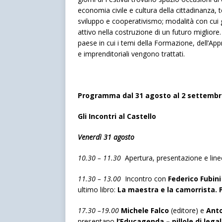
economia civile e cultura della cittadinanza, t
sviluppo e cooperativismo; modalità con cui
attivo nella costruzione di un futuro migliore
paese in cui i temi della Formazione, dell’Appr
e imprenditoriali vengono trattati.
Programma dal 31 agosto al 2 settembre
Gli Incontri al Castello
Venerdì 31 agosto
10.30 – 11.30
Apertura, presentazione e linee
11.30 – 13.00
Incontro con
Federico Fubin
ultimo libro:
La maestra e la camorrista. P
17.30 –19.00
Michele Falco
(editore) e
Anto
presentano
l’Educagenda – pillole di legal