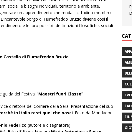
emi sociali e bisogni individuali, territorio e ambiente,
P
 generare un apprendimento che renda il cittadino membro
D
. L’incantevole borgo di Fiumefreddo Bruzio diviene così il
endimento e le loro possibili declinazioni filosofiche, sociali
CAT
AFF
 Castello di Fiumefreddo Bruzio
AMB
BEL
CUL
 guida del Festival “
Maestri fuori Classe
”
EVE
FAL
i
vice direttore del Corriere della Sera. Presentazione del suo
erché in Italia resti quel che nasci
. Edito da Mondadori
FIU
nio Federico
(autore e disegnatore)
GIO
ità
. Falco Editore. Modera
Maria Antonietta Sacco
,