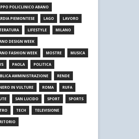
PPO POLICLINICO ABANO
RDIA PIEMONTESE
LAGO
LAVORO
TERATURA
LIFESTYLE
MILANO
ANO DESIGN WEEK
ANO FASHION WEEK
MOSTRE
MUSICA
WS
PAOLA
POLITICA
BLICA AMMINISTRAZIONE
RENDE
NERO IN VULTURE
ROMA
RUFA
UTE
SAN LUCIDO
SPORT
SPORTS
TRO
TECH
TELEVISIONE
RITORIO