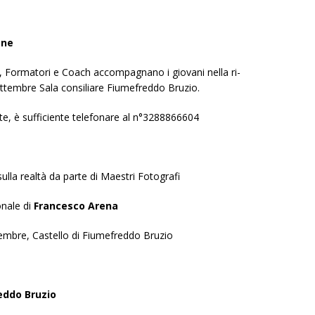
one
r, Formatori e Coach accompagnano i giovani nella ri-
settembre Sala consiliare Fiumefreddo Bruzio.
te, è sufficiente telefonare al n°3288866604
lla realtà da parte di Maestri Fotografi
nale di
Francesco Arena
tembre, Castello di Fiumefreddo Bruzio
eddo Bruzio