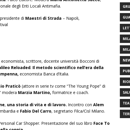
onale degli Enti Locali Antimafia.
GRU
GUA
presidente di
Maestri di Strada
– Napoli,
tival
LET
MIL
MIL
NE
economista, scrittore, docente università Bocconi di
lileo Reloaded
.
Il metodo scientifico nell’era della
PUB
 Impenna,
economista Banca d’Italia.
RIO
io Praticò
(attore in serie tv come “The Young Pope” di
lo” modera
Marzia Martino,
formatrice e coach.
SAL
TEA
one
,
una storia di vita e di lavoro.
Incontro con
Alem
Lombardia e
Fabio Del Carro
, segretario Filca/Cisl Milano.
TER
Personal Car Shopper. Presentazione del suo libro
Face To
ella coppia.