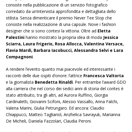
consiste nella pubblicazione di un servizio fotografico
corredato da un’intervista approfondita e dettagliata dello
stilista. Senza dimenticare il premio Never Tee Stop che
consiste nella realizzazione di una capsule. Nove i fashion
designer che si sono contesi la vittoria. Oltre ad
Eletta
Palestini
hanno mostrato la propria idea di moda
Jessica
Sciarra, Laura Frigerio, Rosa Allocca, Valentina Versace,
Flavia Mardi, Barbara Iacobucci, Alessandra Selvi e Lara
Compagnoni
.
A rendere l’evento quanto mai piacevole ed interessante i
racconti delle due ospiti d’onore: l’attrice
Francesca Valtorta
e la giornalista
Benedetta Rinaldi
. Per entrambe l’award GDD
alla carriera che nel corso dei sedici anni di storia del contes è
stato attribuito, tra gli altri, ad Aurora Ruffino, Giorgia
Cardinaletti, Giovanni Scifoni, Alessio Vassallo, Anna Falchi,
Valeria Marini, Giulia Petrungaro. Ed ancora: Claudio
Chiappucci, Matteo Tagliariol, Anzhelica Savrayuk, Marianna
De Micheli, Daniela Fazzolari, Claudia Peroni.