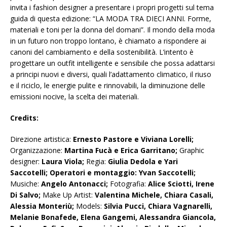
invita i fashion designer a presentare i propri progetti sul tema
guida di questa edizione: “LA MODA TRA DIECI ANNI. Forme,
materiali e toni per la donna del domani”. Il mondo della moda
in un futuro non troppo lontano, è chiamato a rispondere ai
canoni del cambiamento e della sostenibilità. L’intento è
progettare un outfit intelligente e sensibile che possa adattarsi
a principi nuovi e diversi, quali l’adattamento climatico, il riuso
e il riciclo, le energie pulite e rinnovabili, la diminuzione delle
emissioni nocive, la scelta dei materiali.
Credits:
Direzione artistica:
Ernesto Pastore e Viviana Lorelli;
Organizzazione:
Martina Fucà e Erica Garritano;
Graphic
designer:
Laura Viola;
Regia:
Giulia Dedola e Yari
Saccotelli; Operatori e montaggio: Yvan Saccotelli;
Musiche:
Angelo Antonacci;
Fotografia:
Alice Sciotti, Irene
Di Salvo;
Make Up Artist:
Valentina Michele, Chiara Casali,
Alessia Monteriù;
Models:
Silvia Pucci, Chiara Vagnarelli,
Melanie Bonafede, Elena Gangemi, Alessandra Giancola,