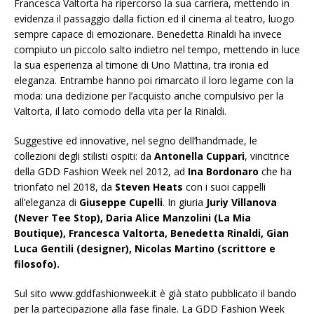
Francesca Valtorta ha ripercorso la sua carriera, mettendo in
evidenza il passaggio dalla fiction ed il cinema al teatro, luogo
sempre capace di emozionare. Benedetta Rinaldi ha invece
compiuto un piccolo salto indietro nel tempo, mettendo in luce
la sua esperienza al timone di Uno Mattina, tra ironia ed
eleganza. Entrambe hanno poi rimarcato il loro legame con la
moda: una dedizione per l’acquisto anche compulsivo per la
Valtorta, il lato comodo della vita per la Rinaldi.
Suggestive ed innovative, nel segno dell’handmade, le
collezioni degli stilisti ospiti: da
Antonella Cuppari
, vincitrice
della GDD Fashion Week nel 2012, ad
Ina Bordonaro
che ha
trionfato nel 2018, da
Steven Heats
con i suoi cappelli
all’eleganza di
Giuseppe Cupelli
. In giuria
Juriy Villanova
(Never Tee Stop), Daria Alice Manzolini (La Mia
Boutique), Francesca Valtorta, Benedetta Rinaldi, Gian
Luca Gentili (designer), Nicolas Martino (scrittore e
filosofo).
Sul sito www.gddfashionweek.it è già stato pubblicato il bando
per la partecipazione alla fase finale. La GDD Fashion Week