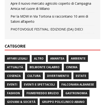
Apre il nuovo mercato agricolo coperto di Campagna
Amica nel cuore di Milano
Per la MDW in Via Tortona si raccontano 10 anni di
Saloni all’aperto
PHOTOVOGUE FESTIVAL: EDIZIONE (DA) DIECI
CATEGORIE
AFFARI LEGALI
ALTRO
AMANTEA
AMBIENTE
ATTUALITÀ
BELMONTE CALABRO
CINEMA
COSENZA
CULTURA
DIVERTIMENTO
ESTATE
EVENTI
EVENTI E SPETTACOLI
FALCONARA ALBANESE
FASHION
FIUMEFREDDO BRUZIO
GASTRONOMIA
GIOVANI & SOCIETÀ
GRUPPO POLICLINICO ABANO