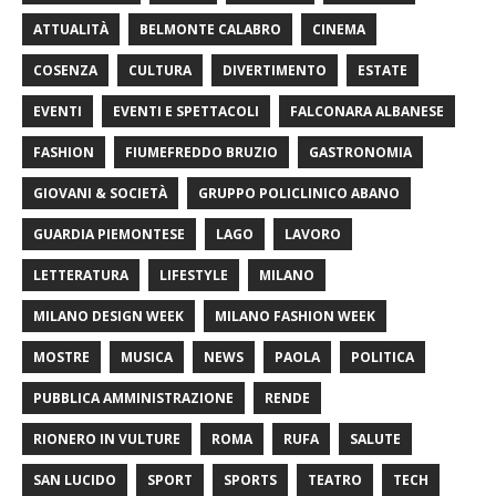
ATTUALITÀ
BELMONTE CALABRO
CINEMA
COSENZA
CULTURA
DIVERTIMENTO
ESTATE
EVENTI
EVENTI E SPETTACOLI
FALCONARA ALBANESE
FASHION
FIUMEFREDDO BRUZIO
GASTRONOMIA
GIOVANI & SOCIETÀ
GRUPPO POLICLINICO ABANO
GUARDIA PIEMONTESE
LAGO
LAVORO
LETTERATURA
LIFESTYLE
MILANO
MILANO DESIGN WEEK
MILANO FASHION WEEK
MOSTRE
MUSICA
NEWS
PAOLA
POLITICA
PUBBLICA AMMINISTRAZIONE
RENDE
RIONERO IN VULTURE
ROMA
RUFA
SALUTE
SAN LUCIDO
SPORT
SPORTS
TEATRO
TECH