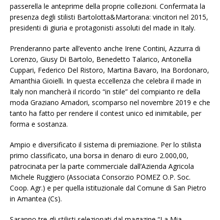
passerella le anteprime della proprie collezioni. Confermata la
presenza degli stilisti Bartolotta&Martorana: vincitori nel 2015,
presidenti di giuria e protagonisti assoluti del made in Italy.
Prenderanno parte all’evento anche Irene Contini, Azzurra di
Lorenzo, Giusy Di Bartolo, Benedetto Talarico, Antonella
Cuppari, Federico Del Ristoro, Martina Bavaro, Ina Bordonaro,
Amanthia Gioielli. In questa eccellenza che celebra il made in
Italy non mancherà il ricordo “in stile” del compianto re della
moda Graziano Amadori, scomparso nel novembre 2019 e che
tanto ha fatto per rendere il contest unico ed inimitabile, per
forma e sostanza.
Ampio e diversificato il sistema di premiazione. Per lo stilista
primo classificato, una borsa in denaro di euro 2.000,00,
patrocinata per la parte commerciale dall’Azienda Agricola
Michele Ruggiero (Associata Consorzio POMEZ O.P. Soc.
Coop. Agr.) e per quella istituzionale dal Comune di San Pietro
in Amantea (Cs).
Saranno tre gli stilisti selezionati dal magazine “La Mia