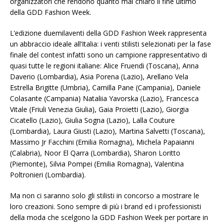
organizzatori che rendono quanto mai chiaro il fine ultimo
della GDD Fashion Week.
L’edizione duemilaventi della GDD Fashion Week rappresenta
un abbraccio ideale all’Italia: i venti stilisti selezionati per la fase
finale del contest infatti sono un campione rappresentativo di
quasi tutte le regioni italiane: Alice Fruendi (Toscana), Anna
Daverio (Lombardia), Asia Porena (Lazio), Arellano Vela
Estrella Brigitte (Umbria), Camilla Pane (Campania), Daniele
Colasante (Campania) Nataliia Yavorska (Lazio), Francesca
Vitale (Friuli Venezia Giulia), Gaia Proietti (Lazio), Giorgia
Cicatello (Lazio), Giulia Sogna (Lazio), Lalla Couture
(Lombardia), Laura Giusti (Lazio), Martina Salvetti (Toscana),
Massimo Jr Facchini (Emilia Romagna), Michela Papaianni
(Calabria), Noor El Qarra (Lombardia), Sharon Loritto
(Piemonte), Silvia Pompei (Emilia Romagna), Valentina
Poltronieri (Lombardia).
Ma non ci saranno solo gli stilisti in concorso a mostrare le
loro creazioni. Sono sempre di più i brand ed i professionisti
della moda che scelgono la GDD Fashion Week per portare in