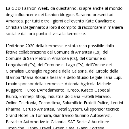
La GDD Fashion Week, da quest’anno, si apre anche al mondo
degli influencer e dei fashion blogger. Saranno presenti ad
Amantea, per tutti e tre i giorni dell’evento Kate Cavaliere e
Christian Degennaro: a loro il compito di raccontare in maniera
social e dal loro punto di vista la kermesse.
L’edizione 2020 della kermesse è stata resa possibile dalla
fattiva collaborazione del Comune di Amantea (Cs), del
Comune di San Pietro in Amantea (Cs), del Comune di
Longobardi (Cs), del Comune di Lago (Cs), dell’Ordine dei
Giornalisti Consiglio regionale della Calabria, del Circolo della
Stampa “Maria Rosaria Sessa” e dello Studio Legale Ilaria Lupi.
I main sponsor della kermesse: Azienda Agricola Michele
Ruggiero, Turco L’Arredamento, iGreco, iGreco Ospedali
Riuniti, Emmepì Shop, Industria dolciaria Fratelli Marano,
Online Telefonia, Tecnoclima, Salumificio Fratelli Pulice, Lentini
Pharma, Caruso Amantea, Metal System. Gli sponsor tecnici:
Grand Hotel La Tonnara, Gianfranco Suriano Autoservizi,
Paradiso Automotive in Calabria, SAT Società Autolinee
Tirreniche, Happy Travel, Green Gate, Gianni Cortese,