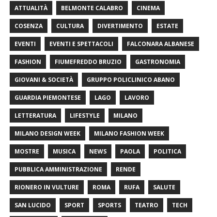
ATTUALITÀ
BELMONTE CALABRO
CINEMA
COSENZA
CULTURA
DIVERTIMENTO
ESTATE
EVENTI
EVENTI E SPETTACOLI
FALCONARA ALBANESE
FASHION
FIUMEFREDDO BRUZIO
GASTRONOMIA
GIOVANI & SOCIETÀ
GRUPPO POLICLINICO ABANO
GUARDIA PIEMONTESE
LAGO
LAVORO
LETTERATURA
LIFESTYLE
MILANO
MILANO DESIGN WEEK
MILANO FASHION WEEK
MOSTRE
MUSICA
NEWS
PAOLA
POLITICA
PUBBLICA AMMINISTRAZIONE
RENDE
RIONERO IN VULTURE
ROMA
RUFA
SALUTE
SAN LUCIDO
SPORT
SPORTS
TEATRO
TECH