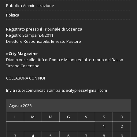
Pubblica Amministrazione
Politica
Registrato presso il Tribunale di Cosenza
Registro Stampa n.4/2011
Direttore Responsabile: Ernesto Pastore
eCity Magazine
Diamo voce alle città di Roma e Milano ed al territorio del Basso
Tirreno Cosentino
COLLABORA CON NOI
Invia i tuoi comunicati stampa a:
ecitypress@gmail.com
Agosto 2026
L
M
M
G
V
S
D
1
2
3
4
5
6
7
8
9