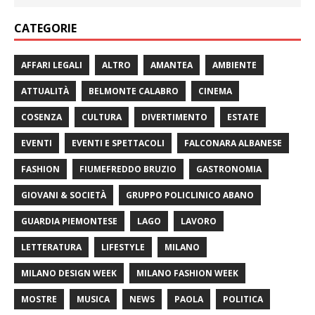
CATEGORIE
AFFARI LEGALI
ALTRO
AMANTEA
AMBIENTE
ATTUALITÀ
BELMONTE CALABRO
CINEMA
COSENZA
CULTURA
DIVERTIMENTO
ESTATE
EVENTI
EVENTI E SPETTACOLI
FALCONARA ALBANESE
FASHION
FIUMEFREDDO BRUZIO
GASTRONOMIA
GIOVANI & SOCIETÀ
GRUPPO POLICLINICO ABANO
GUARDIA PIEMONTESE
LAGO
LAVORO
LETTERATURA
LIFESTYLE
MILANO
MILANO DESIGN WEEK
MILANO FASHION WEEK
MOSTRE
MUSICA
NEWS
PAOLA
POLITICA