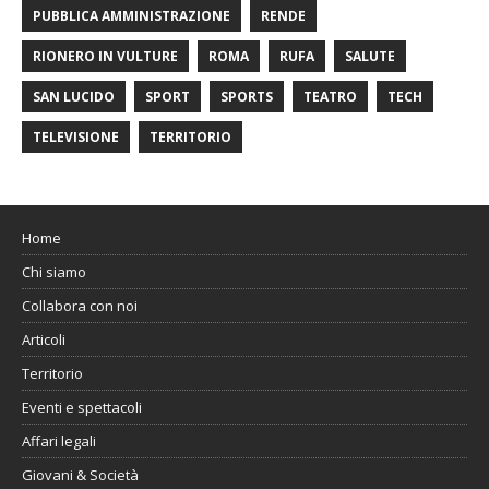
PUBBLICA AMMINISTRAZIONE
RENDE
RIONERO IN VULTURE
ROMA
RUFA
SALUTE
SAN LUCIDO
SPORT
SPORTS
TEATRO
TECH
TELEVISIONE
TERRITORIO
Home
Chi siamo
Collabora con noi
Articoli
Territorio
Eventi e spettacoli
Affari legali
Giovani & Società