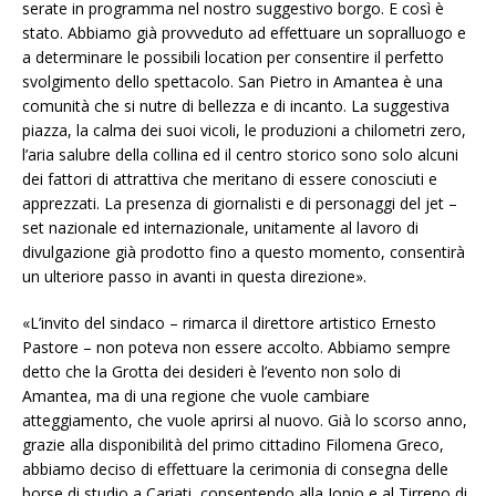
serate in programma nel nostro suggestivo borgo. E così è
stato. Abbiamo già provveduto ad effettuare un sopralluogo e
a determinare le possibili location per consentire il perfetto
svolgimento dello spettacolo. San Pietro in Amantea è una
comunità che si nutre di bellezza e di incanto. La suggestiva
piazza, la calma dei suoi vicoli, le produzioni a chilometri zero,
l’aria salubre della collina ed il centro storico sono solo alcuni
dei fattori di attrattiva che meritano di essere conosciuti e
apprezzati. La presenza di giornalisti e di personaggi del jet –
set nazionale ed internazionale, unitamente al lavoro di
divulgazione già prodotto fino a questo momento, consentirà
un ulteriore passo in avanti in questa direzione».
«L’invito del sindaco – rimarca il direttore artistico Ernesto
Pastore – non poteva non essere accolto. Abbiamo sempre
detto che la Grotta dei desideri è l’evento non solo di
Amantea, ma di una regione che vuole cambiare
atteggiamento, che vuole aprirsi al nuovo. Già lo scorso anno,
grazie alla disponibilità del primo cittadino Filomena Greco,
abbiamo deciso di effettuare la cerimonia di consegna delle
borse di studio a Cariati, consentendo alla Ionio e al Tirreno di