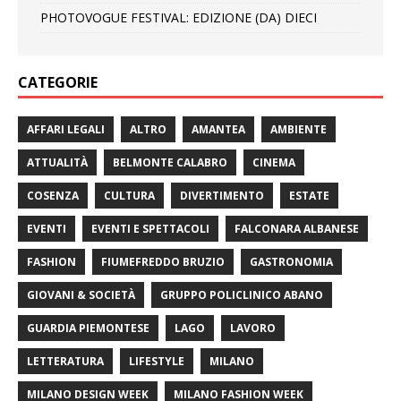
PHOTOVOGUE FESTIVAL: EDIZIONE (DA) DIECI
CATEGORIE
AFFARI LEGALI
ALTRO
AMANTEA
AMBIENTE
ATTUALITÀ
BELMONTE CALABRO
CINEMA
COSENZA
CULTURA
DIVERTIMENTO
ESTATE
EVENTI
EVENTI E SPETTACOLI
FALCONARA ALBANESE
FASHION
FIUMEFREDDO BRUZIO
GASTRONOMIA
GIOVANI & SOCIETÀ
GRUPPO POLICLINICO ABANO
GUARDIA PIEMONTESE
LAGO
LAVORO
LETTERATURA
LIFESTYLE
MILANO
MILANO DESIGN WEEK
MILANO FASHION WEEK