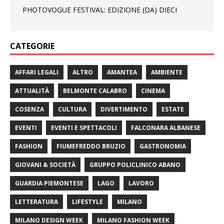
PHOTOVOGUE FESTIVAL: EDIZIONE (DA) DIECI
CATEGORIE
AFFARI LEGALI
ALTRO
AMANTEA
AMBIENTE
ATTUALITÀ
BELMONTE CALABRO
CINEMA
COSENZA
CULTURA
DIVERTIMENTO
ESTATE
EVENTI
EVENTI E SPETTACOLI
FALCONARA ALBANESE
FASHION
FIUMEFREDDO BRUZIO
GASTRONOMIA
GIOVANI & SOCIETÀ
GRUPPO POLICLINICO ABANO
GUARDIA PIEMONTESE
LAGO
LAVORO
LETTERATURA
LIFESTYLE
MILANO
MILANO DESIGN WEEK
MILANO FASHION WEEK