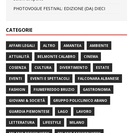
PHOTOVOGUE FESTIVAL: EDIZIONE (DA) DIECI
CATEGORIE
AFFARI LEGALI
ALTRO
AMANTEA
AMBIENTE
ATTUALITÀ
BELMONTE CALABRO
CINEMA
COSENZA
CULTURA
DIVERTIMENTO
ESTATE
EVENTI
EVENTI E SPETTACOLI
FALCONARA ALBANESE
FASHION
FIUMEFREDDO BRUZIO
GASTRONOMIA
GIOVANI & SOCIETÀ
GRUPPO POLICLINICO ABANO
GUARDIA PIEMONTESE
LAGO
LAVORO
LETTERATURA
LIFESTYLE
MILANO