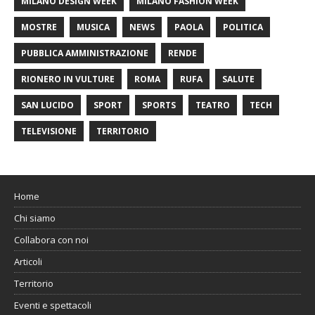
MILANO DESIGN WEEK
MILANO FASHION WEEK
MOSTRE
MUSICA
NEWS
PAOLA
POLITICA
PUBBLICA AMMINISTRAZIONE
RENDE
RIONERO IN VULTURE
ROMA
RUFA
SALUTE
SAN LUCIDO
SPORT
SPORTS
TEATRO
TECH
TELEVISIONE
TERRITORIO
Home
Chi siamo
Collabora con noi
Articoli
Territorio
Eventi e spettacoli