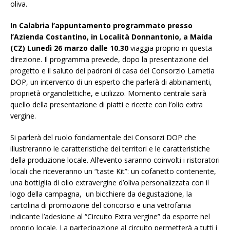
oliva.
In Calabria l’appuntamento programmato presso
l’Azienda Costantino, in Località Donnantonio, a Maida
(CZ) Lunedì 26 marzo dalle 10.30
viaggia proprio in questa
direzione.
Il programma prevede, dopo la presentazione del
progetto e il saluto dei padroni di casa del Consorzio Lametia
DOP
, un intervento di un esperto che parlerà di
abbinamenti,
proprietà organolettiche, e utilizzo. Momento centrale sarà
quello della presentazione di piatti e ricette con l’olio extra
vergine.
Si parlerà del ruolo fondamentale dei Consorzi DOP che
illustreranno le caratteristiche dei territori e le caratteristiche
della produzione locale. All’evento saranno coinvolti i ristoratori
locali che riceveranno un “taste Kit”: un cofanetto contenente,
una bottiglia di olio extravergine d’oliva personalizzata con il
logo della campagna, un bicchiere da degustazione, la
cartolina di promozione del concorso e una vetrofania
indicante l’adesione al “Circuito Extra vergine” da esporre nel
proprio locale.
La partecipazione al circuito permetterà a tutti i