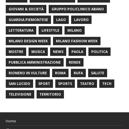
GIOVANI & SOCIETÀ
GRUPPO POLICLINICO ABANO
GUARDIA PIEMONTESE
LAGO
LAVORO
LETTERATURA
LIFESTYLE
MILANO
MILANO DESIGN WEEK
MILANO FASHION WEEK
MOSTRE
MUSICA
NEWS
PAOLA
POLITICA
PUBBLICA AMMINISTRAZIONE
RENDE
RIONERO IN VULTURE
ROMA
RUFA
SALUTE
SAN LUCIDO
SPORT
SPORTS
TEATRO
TECH
TELEVISIONE
TERRITORIO
Home