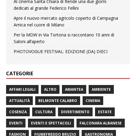
Al cinema Santa Chiara di Rende una due giorni
dedicati al grande Federico Fellini
Apre il nuovo mercato agricolo coperto di Campagna
Amica nel cuore di Milano
Per la MDW in Via Tortona si raccontano 10 anni di
Saloni all’aperto
PHOTOVOGUE FESTIVAL: EDIZIONE (DA) DIECI
CATEGORIE
AFFARI LEGALI
ALTRO
AMANTEA
AMBIENTE
ATTUALITÀ
BELMONTE CALABRO
CINEMA
COSENZA
CULTURA
DIVERTIMENTO
ESTATE
EVENTI
EVENTI E SPETTACOLI
FALCONARA ALBANESE
FASHION
FIUMEFREDDO BRUZIO
GASTRONOMIA