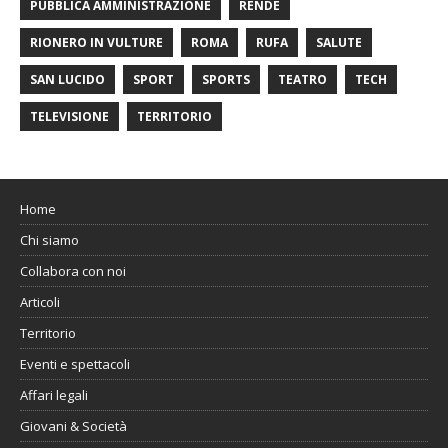
PUBBLICA AMMINISTRAZIONE
RENDE
RIONERO IN VULTURE
ROMA
RUFA
SALUTE
SAN LUCIDO
SPORT
SPORTS
TEATRO
TECH
TELEVISIONE
TERRITORIO
Home
Chi siamo
Collabora con noi
Articoli
Territorio
Eventi e spettacoli
Affari legali
Giovani & Società