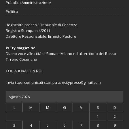
Pubblica Amministrazione
Politica
Registrato presso il Tribunale di Cosenza
Registro Stampa n.4/2011
Direttore Responsabile: Ernesto Pastore
eCity Magazine
Diamo voce alle città di Roma e Milano ed al territorio del Basso
Tirreno Cosentino
COLLABORA CON NOI
Invia i tuoi comunicati stampa a:
ecitypress@gmail.com
Agosto 2026
L
M
M
G
V
S
D
1
2
3
4
5
6
7
8
9