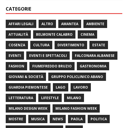
CATEGORIE
AFFARI LEGALI
ALTRO
AMANTEA
AMBIENTE
ATTUALITÀ
BELMONTE CALABRO
CINEMA
COSENZA
CULTURA
DIVERTIMENTO
ESTATE
EVENTI
EVENTI E SPETTACOLI
FALCONARA ALBANESE
FASHION
FIUMEFREDDO BRUZIO
GASTRONOMIA
GIOVANI & SOCIETÀ
GRUPPO POLICLINICO ABANO
GUARDIA PIEMONTESE
LAGO
LAVORO
LETTERATURA
LIFESTYLE
MILANO
MILANO DESIGN WEEK
MILANO FASHION WEEK
MOSTRE
MUSICA
NEWS
PAOLA
POLITICA