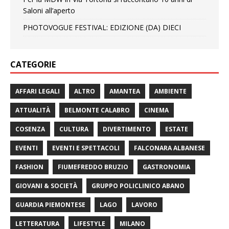
Saloni all’aperto
PHOTOVOGUE FESTIVAL: EDIZIONE (DA) DIECI
CATEGORIE
AFFARI LEGALI
ALTRO
AMANTEA
AMBIENTE
ATTUALITÀ
BELMONTE CALABRO
CINEMA
COSENZA
CULTURA
DIVERTIMENTO
ESTATE
EVENTI
EVENTI E SPETTACOLI
FALCONARA ALBANESE
FASHION
FIUMEFREDDO BRUZIO
GASTRONOMIA
GIOVANI & SOCIETÀ
GRUPPO POLICLINICO ABANO
GUARDIA PIEMONTESE
LAGO
LAVORO
LETTERATURA
LIFESTYLE
MILANO