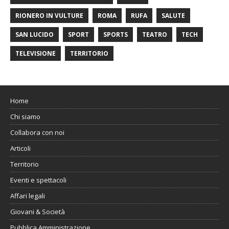
RIONERO IN VULTURE
ROMA
RUFA
SALUTE
SAN LUCIDO
SPORT
SPORTS
TEATRO
TECH
TELEVISIONE
TERRITORIO
Home
Chi siamo
Collabora con noi
Articoli
Territorio
Eventi e spettacoli
Affari legali
Giovani & Società
Pubblica Amministrazione