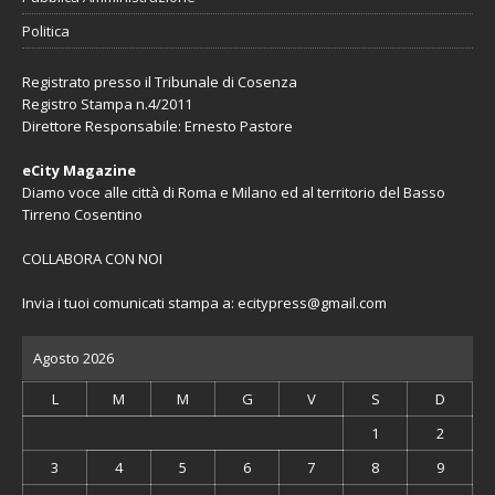
Politica
Registrato presso il Tribunale di Cosenza
Registro Stampa n.4/2011
Direttore Responsabile: Ernesto Pastore
eCity Magazine
Diamo voce alle città di Roma e Milano ed al territorio del Basso
Tirreno Cosentino
COLLABORA CON NOI
Invia i tuoi comunicati stampa a:
ecitypress@gmail.com
Agosto 2026
L
M
M
G
V
S
D
1
2
3
4
5
6
7
8
9