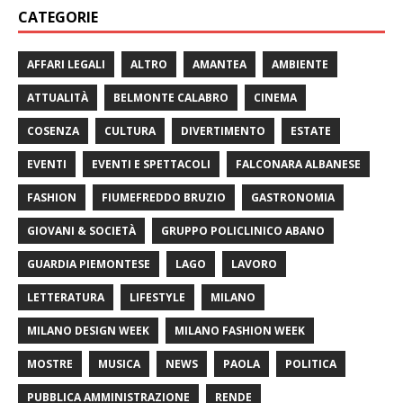
CATEGORIE
AFFARI LEGALI
ALTRO
AMANTEA
AMBIENTE
ATTUALITÀ
BELMONTE CALABRO
CINEMA
COSENZA
CULTURA
DIVERTIMENTO
ESTATE
EVENTI
EVENTI E SPETTACOLI
FALCONARA ALBANESE
FASHION
FIUMEFREDDO BRUZIO
GASTRONOMIA
GIOVANI & SOCIETÀ
GRUPPO POLICLINICO ABANO
GUARDIA PIEMONTESE
LAGO
LAVORO
LETTERATURA
LIFESTYLE
MILANO
MILANO DESIGN WEEK
MILANO FASHION WEEK
MOSTRE
MUSICA
NEWS
PAOLA
POLITICA
PUBBLICA AMMINISTRAZIONE
RENDE