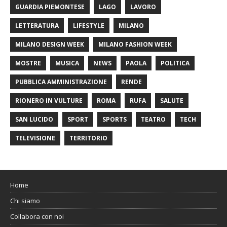
GUARDIA PIEMONTESE
LAGO
LAVORO
LETTERATURA
LIFESTYLE
MILANO
MILANO DESIGN WEEK
MILANO FASHION WEEK
MOSTRE
MUSICA
NEWS
PAOLA
POLITICA
PUBBLICA AMMINISTRAZIONE
RENDE
RIONERO IN VULTURE
ROMA
RUFA
SALUTE
SAN LUCIDO
SPORT
SPORTS
TEATRO
TECH
TELEVISIONE
TERRITORIO
Home
Chi siamo
Collabora con noi