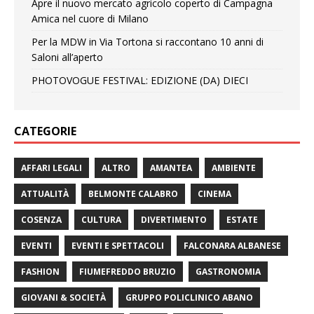
Apre il nuovo mercato agricolo coperto di Campagna
Amica nel cuore di Milano
Per la MDW in Via Tortona si raccontano 10 anni di
Saloni all’aperto
PHOTOVOGUE FESTIVAL: EDIZIONE (DA) DIECI
CATEGORIE
AFFARI LEGALI
ALTRO
AMANTEA
AMBIENTE
ATTUALITÀ
BELMONTE CALABRO
CINEMA
COSENZA
CULTURA
DIVERTIMENTO
ESTATE
EVENTI
EVENTI E SPETTACOLI
FALCONARA ALBANESE
FASHION
FIUMEFREDDO BRUZIO
GASTRONOMIA
GIOVANI & SOCIETÀ
GRUPPO POLICLINICO ABANO