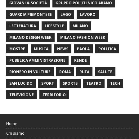
GIOVANI & SOCIETÀ
GRUPPO POLICLINICO ABANO
GUARDIA PIEMONTESE
LAGO
LAVORO
LETTERATURA
LIFESTYLE
MILANO
MILANO DESIGN WEEK
MILANO FASHION WEEK
MOSTRE
MUSICA
NEWS
PAOLA
POLITICA
PUBBLICA AMMINISTRAZIONE
RENDE
RIONERO IN VULTURE
ROMA
RUFA
SALUTE
SAN LUCIDO
SPORT
SPORTS
TEATRO
TECH
TELEVISIONE
TERRITORIO
Home
Chi siamo