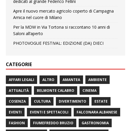
dedicati al grande Federico Fellini
Apre il nuovo mercato agricolo coperto di Campagna
Amica nel cuore di Milano
Per la MDW in Via Tortona si raccontano 10 anni di
Saloni all’aperto
PHOTOVOGUE FESTIVAL: EDIZIONE (DA) DIECI
CATEGORIE
AFFARI LEGALI
ALTRO
AMANTEA
AMBIENTE
ATTUALITÀ
BELMONTE CALABRO
CINEMA
COSENZA
CULTURA
DIVERTIMENTO
ESTATE
EVENTI
EVENTI E SPETTACOLI
FALCONARA ALBANESE
FASHION
FIUMEFREDDO BRUZIO
GASTRONOMIA