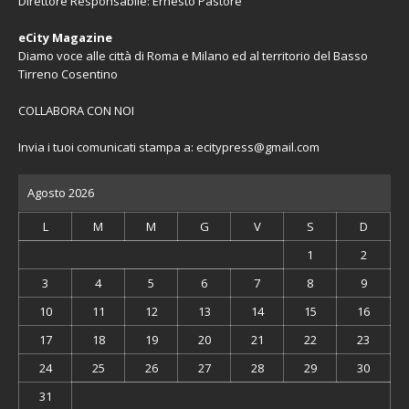
Direttore Responsabile: Ernesto Pastore
eCity Magazine
Diamo voce alle città di Roma e Milano ed al territorio del Basso
Tirreno Cosentino
COLLABORA CON NOI
Invia i tuoi comunicati stampa a:
ecitypress@gmail.com
Agosto 2026
L
M
M
G
V
S
D
1
2
3
4
5
6
7
8
9
10
11
12
13
14
15
16
17
18
19
20
21
22
23
24
25
26
27
28
29
30
31