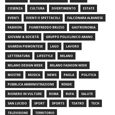
COSENZA
CULTURA
DIVERTIMENTO
ESTATE
EVENTI
EVENTI E SPETTACOLI
FALCONARA ALBANESE
FASHION
FIUMEFREDDO BRUZIO
GASTRONOMIA
GIOVANI & SOCIETÀ
GRUPPO POLICLINICO ABANO
GUARDIA PIEMONTESE
LAGO
LAVORO
LETTERATURA
LIFESTYLE
MILANO
MILANO DESIGN WEEK
MILANO FASHION WEEK
MOSTRE
MUSICA
NEWS
PAOLA
POLITICA
PUBBLICA AMMINISTRAZIONE
RENDE
RIONERO IN VULTURE
ROMA
RUFA
SALUTE
SAN LUCIDO
SPORT
SPORTS
TEATRO
TECH
TELEVISIONE
TERRITORIO