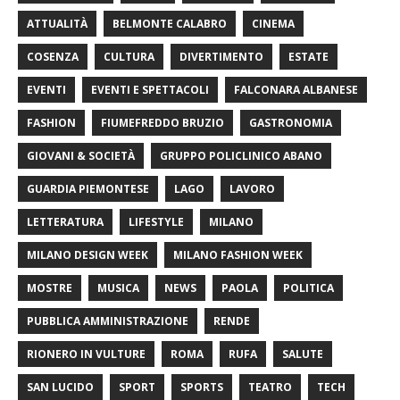
ATTUALITÀ
BELMONTE CALABRO
CINEMA
COSENZA
CULTURA
DIVERTIMENTO
ESTATE
EVENTI
EVENTI E SPETTACOLI
FALCONARA ALBANESE
FASHION
FIUMEFREDDO BRUZIO
GASTRONOMIA
GIOVANI & SOCIETÀ
GRUPPO POLICLINICO ABANO
GUARDIA PIEMONTESE
LAGO
LAVORO
LETTERATURA
LIFESTYLE
MILANO
MILANO DESIGN WEEK
MILANO FASHION WEEK
MOSTRE
MUSICA
NEWS
PAOLA
POLITICA
PUBBLICA AMMINISTRAZIONE
RENDE
RIONERO IN VULTURE
ROMA
RUFA
SALUTE
SAN LUCIDO
SPORT
SPORTS
TEATRO
TECH