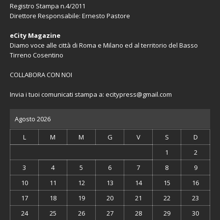
Registro Stampa n.4/2011
Direttore Responsabile: Ernesto Pastore
eCity Magazine
Diamo voce alle città di Roma e Milano ed al territorio del Basso
Tirreno Cosentino
COLLABORA CON NOI
Invia i tuoi comunicati stampa a:
ecitypress@gmail.com
Agosto 2026
L
M
M
G
V
S
D
1
2
3
4
5
6
7
8
9
10
11
12
13
14
15
16
17
18
19
20
21
22
23
24
25
26
27
28
29
30