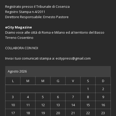
Registrato presso il Tribunale di Cosenza
Registro Stampa n.4/2011
Direttore Responsabile: Ernesto Pastore
eCity Magazine
Diamo voce alle città di Roma e Milano ed al territorio del Basso
Tirreno Cosentino
COLLABORA CON NOI
Invia i tuoi comunicati stampa a:
ecitypress@gmail.com
Agosto 2026
L
M
M
G
V
S
D
1
2
3
4
5
6
7
8
9
10
11
12
13
14
15
16
17
18
19
20
21
22
23