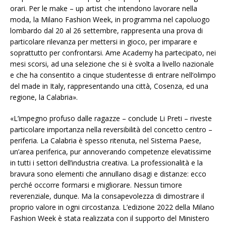
orari. Per le make – up artist che intendono lavorare nella
moda, la Milano Fashion Week, in programma nel capoluogo
lombardo dal 20 al 26 settembre, rappresenta una prova di
particolare rilevanza per mettersi in gioco, per imparare e
soprattutto per confrontarsi. Ame Academy ha partecipato, nei
mesi scorsi, ad una selezione che si è svolta a livello nazionale
e che ha consentito a cinque studentesse di entrare nell’olimpo
del made in Italy, rappresentando una città, Cosenza, ed una
regione, la Calabria».
«L’impegno profuso dalle ragazze – conclude Li Preti – riveste
particolare importanza nella reversibilità del concetto centro –
periferia. La Calabria è spesso ritenuta, nel Sistema Paese,
un’area periferica, pur annoverando competenze elevatissime
in tutti i settori dell’industria creativa. La professionalità e la
bravura sono elementi che annullano disagi e distanze: ecco
perché occorre formarsi e migliorare. Nessun timore
reverenziale, dunque. Ma la consapevolezza di dimostrare il
proprio valore in ogni circostanza. L’edizione 2022 della Milano
Fashion Week è stata realizzata con il supporto del Ministero