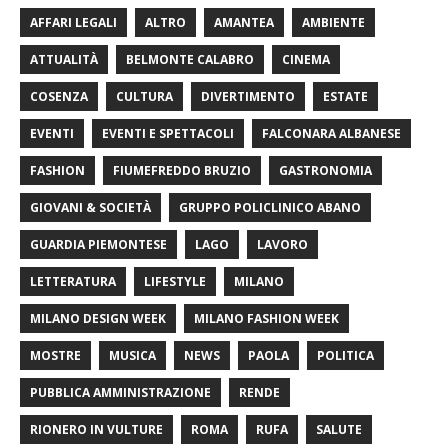
AFFARI LEGALI
ALTRO
AMANTEA
AMBIENTE
ATTUALITÀ
BELMONTE CALABRO
CINEMA
COSENZA
CULTURA
DIVERTIMENTO
ESTATE
EVENTI
EVENTI E SPETTACOLI
FALCONARA ALBANESE
FASHION
FIUMEFREDDO BRUZIO
GASTRONOMIA
GIOVANI & SOCIETÀ
GRUPPO POLICLINICO ABANO
GUARDIA PIEMONTESE
LAGO
LAVORO
LETTERATURA
LIFESTYLE
MILANO
MILANO DESIGN WEEK
MILANO FASHION WEEK
MOSTRE
MUSICA
NEWS
PAOLA
POLITICA
PUBBLICA AMMINISTRAZIONE
RENDE
RIONERO IN VULTURE
ROMA
RUFA
SALUTE