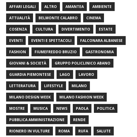
AFFARI LEGALI
ALTRO
AMANTEA
AMBIENTE
ATTUALITÀ
BELMONTE CALABRO
CINEMA
COSENZA
CULTURA
DIVERTIMENTO
ESTATE
EVENTI
EVENTI E SPETTACOLI
FALCONARA ALBANESE
FASHION
FIUMEFREDDO BRUZIO
GASTRONOMIA
GIOVANI & SOCIETÀ
GRUPPO POLICLINICO ABANO
GUARDIA PIEMONTESE
LAGO
LAVORO
LETTERATURA
LIFESTYLE
MILANO
MILANO DESIGN WEEK
MILANO FASHION WEEK
MOSTRE
MUSICA
NEWS
PAOLA
POLITICA
PUBBLICA AMMINISTRAZIONE
RENDE
RIONERO IN VULTURE
ROMA
RUFA
SALUTE