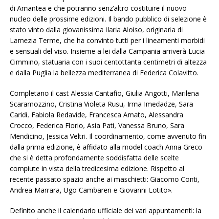
di Amantea e che potranno senz’altro costituire il nuovo
nucleo delle prossime edizioni. Il bando pubblico di selezione è
stato vinto dalla giovanissima Ilaria Aloiso, originaria di
Lamezia Terme, che ha convinto tutti per i lineamenti morbidi
e sensuali del viso. Insieme a lei dalla Campania arriverà Lucia
Cimmino, statuaria con i suoi centottanta centimetri di altezza
e dalla Puglia la bellezza mediterranea di Federica Colavitto.
Completano il cast Alessia Cantafio, Giulia Angotti, Marilena
Scaramozzino, Cristina Violeta Rusu, Irma Imedadze, Sara
Caridi, Fabiola Redavide, Francesca Amato, Alessandra
Crocco, Federica Florio, Asia Pati, Vanessa Bruno, Sara
Mendicino, Jessica Veltri. Il coordinamento, come avvenuto fin
dalla prima edizione, è affidato alla model coach Anna Greco
che si è detta profondamente soddisfatta delle scelte
compiute in vista della tredicesima edizione. Rispetto al
recente passato spazio anche ai maschietti: Giacomo Conti,
Andrea Marrara, Ugo Cambareri e Giovanni Lotito».
Definito anche il calendario ufficiale dei vari appuntamenti: la