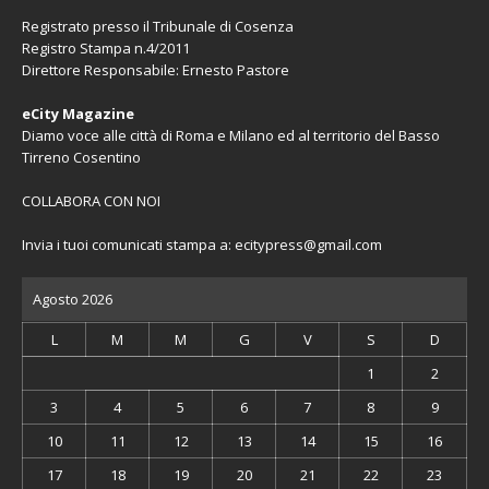
Registrato presso il Tribunale di Cosenza
Registro Stampa n.4/2011
Direttore Responsabile: Ernesto Pastore
eCity Magazine
Diamo voce alle città di Roma e Milano ed al territorio del Basso
Tirreno Cosentino
COLLABORA CON NOI
Invia i tuoi comunicati stampa a:
ecitypress@gmail.com
Agosto 2026
L
M
M
G
V
S
D
1
2
3
4
5
6
7
8
9
10
11
12
13
14
15
16
17
18
19
20
21
22
23