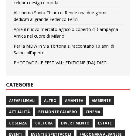
celebra design e moda
Al cinema Santa Chiara di Rende una due giorni
dedicati al grande Federico Fellini
Apre il nuovo mercato agricolo coperto di Campagna
Amica nel cuore di Milano
Per la MDW in Via Tortona si raccontano 10 anni di
Saloni all’aperto
PHOTOVOGUE FESTIVAL: EDIZIONE (DA) DIECI
CATEGORIE
AFFARI LEGALI
ALTRO
AMANTEA
AMBIENTE
ATTUALITÀ
BELMONTE CALABRO
CINEMA
COSENZA
CULTURA
DIVERTIMENTO
ESTATE
EVENTI
EVENTI E SPETTACOLI
FALCONARA ALBANESE