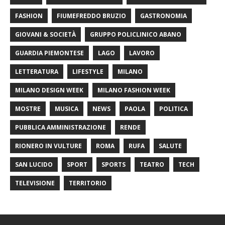
FASHION
FIUMEFREDDO BRUZIO
GASTRONOMIA
GIOVANI & SOCIETÀ
GRUPPO POLICLINICO ABANO
GUARDIA PIEMONTESE
LAGO
LAVORO
LETTERATURA
LIFESTYLE
MILANO
MILANO DESIGN WEEK
MILANO FASHION WEEK
MOSTRE
MUSICA
NEWS
PAOLA
POLITICA
PUBBLICA AMMINISTRAZIONE
RENDE
RIONERO IN VULTURE
ROMA
RUFA
SALUTE
SAN LUCIDO
SPORT
SPORTS
TEATRO
TECH
TELEVISIONE
TERRITORIO