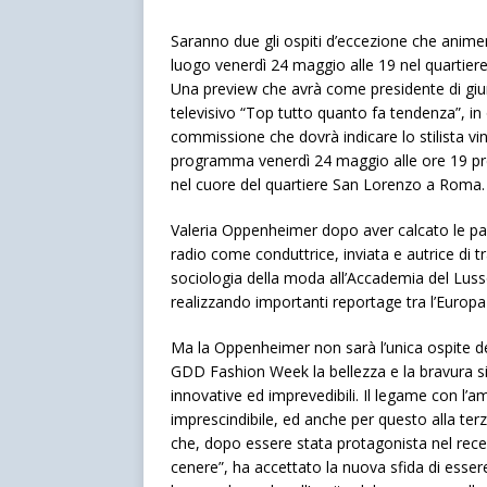
Saranno due gli ospiti d’eccezione che anim
luogo venerdì 24 maggio alle 19 nel quartie
Una preview che avrà come presidente di giur
televisivo “Top tutto quanto fa tendenza”, in o
commissione che dovrà indicare lo stilista vi
programma venerdì 24 maggio alle ore 19 pres
nel cuore del quartiere San Lorenzo a Roma.
Valeria Oppenheimer dopo aver calcato le pas
radio come conduttrice, inviata e autrice di 
sociologia della moda all’Accademia del Luss
realizzando importanti reportage tra l’Europa e
Ma la Oppenheimer non sarà l’unica ospite de
GDD Fashion Week la bellezza e la bravura si
innovative ed imprevedibili. Il legame con l’am
imprescindibile, ed anche per questo alla ter
che, dopo essere stata protagonista nel rece
cenere”, ha accettato la nuova sfida di esser