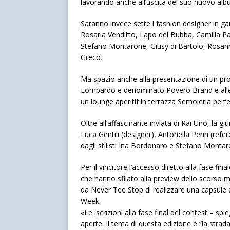
lavorando anche all’uscita del suo nuovo alb
Saranno invece sette i fashion designer in gara
Rosaria Venditto, Lapo del Bubba, Camilla Pan
Stefano Montarone, Giusy di Bartolo, Rosann
Greco.
Ma spazio anche alla presentazione di un prog
Lombardo e denominato Povero Brand e alle n
un lounge aperitif in terrazza Semoleria perfe
Oltre all’affascinante inviata di Rai Uno, la g
Luca Gentili (designer), Antonella Perin (ref
dagli stilisti Ina Bordonaro e Stefano Montar
Per il vincitore l’accesso diretto alla fase fina
che hanno sfilato alla preview dello scorso me
da Never Tee Stop di realizzare una capsule 
Week.
«Le iscrizioni alla fase final del contest – spi
aperte. Il tema di questa edizione è “la str