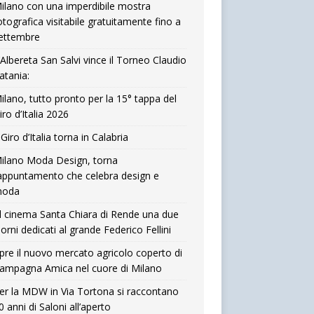
ilano con una imperdibile mostra
otografica visitabile gratuitamente fino a
ettembre
’Albereta San Salvi vince il Torneo Claudio
atania:
ilano, tutto pronto per la 15° tappa del
iro d’Italia 2026
l Giro d’Italia torna in Calabria
ilano Moda Design, torna
’appuntamento che celebra design e
oda
l cinema Santa Chiara di Rende una due
iorni dedicati al grande Federico Fellini
pre il nuovo mercato agricolo coperto di
ampagna Amica nel cuore di Milano
er la MDW in Via Tortona si raccontano
0 anni di Saloni all’aperto