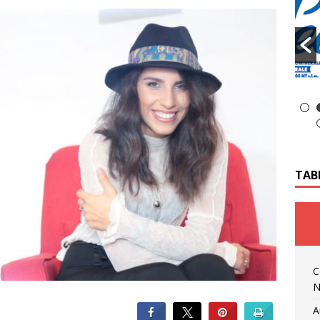
TAB
C
N
A