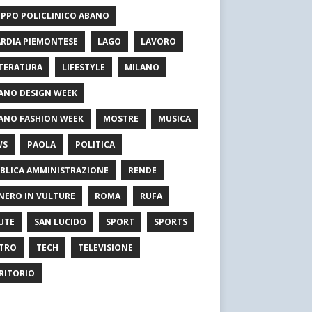
PPO POLICLINICO ABANO
RDIA PIEMONTESE
LAGO
LAVORO
TERATURA
LIFESTYLE
MILANO
ANO DESIGN WEEK
ANO FASHION WEEK
MOSTRE
MUSICA
WS
PAOLA
POLITICA
BLICA AMMINISTRAZIONE
RENDE
NERO IN VULTURE
ROMA
RUFA
UTE
SAN LUCIDO
SPORT
SPORTS
TRO
TECH
TELEVISIONE
RITORIO