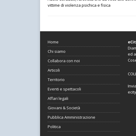
vittime di violenza psichica e fisica
Home
eCi
Diam
Chi siamo
ed a
Cos
Collabora con noi
Articoli
COL
Territorio
Invi
Eventi e spettacoli
ecit
Affari legali
Giovani & Società
Pubblica Amministrazione
Politica