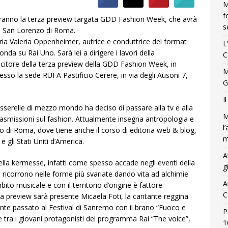
M
f
eranno la terza preview targata GDD Fashion Week, che avrà
s
re San Lorenzo di Roma.
ia Valeria Oppenheimer, autrice e conduttrice del format
L
nda su Rai Uno. Sarà lei a dirigere i lavori della
C
ncitore della terza preview della GDD Fashion Week, in
M
so la sede RUFA Pastificio Cerere, in via degli Ausoni 7,
G
I
serelle di mezzo mondo ha deciso di passare alla tv e alla
M
trasmissioni sul fashion. Attualmente insegna antropologia e
l
o di Roma, dove tiene anche il corso di editoria web & blog,
m
 gli Stati Uniti d’America.
A
lla kermesse, infatti come spesso accade negli eventi della
g
 ricorrono nelle forme più svariate dando vita ad alchimie
A
bito musicale e con il territorio d’origine è fattore
C
za preview sarà presente Micaela Foti, la cantante reggina
nte passato al Festival di Sanremo con il brano “Fuoco e
P
e tra i giovani protagonisti del programma Rai “The voice”,
1