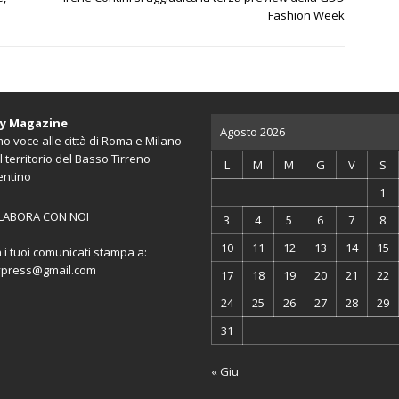
Fashion Week
ty Magazine
Agosto 2026
o voce alle città di Roma e Milano
l territorio del Basso Tirreno
L
M
M
G
V
S
entino
1
LABORA CON NOI
3
4
5
6
7
8
10
11
12
13
14
15
a i tuoi comunicati stampa a:
ypress@gmail.com
17
18
19
20
21
22
24
25
26
27
28
29
31
« Giu