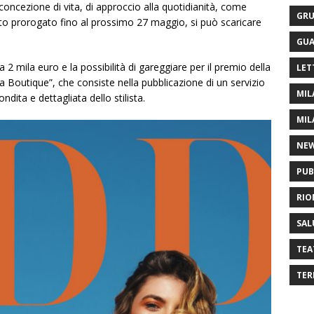
cezione di vita, di approccio alla quotidianità, come
GRU
o prorogato fino al prossimo 27 maggio, si può scaricare
GUA
a 2 mila euro e la possibilità di gareggiare per il premio della
LET
Boutique”, che consiste nella pubblicazione di un servizio
MIL
dita e dettagliata dello stilista.
MIL
NE
PUB
RIO
SAL
TEA
TER