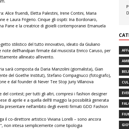
um.
P
D
: Alice fruendi, Eletta Palestini, Irene Contini, Maria
e e Laura Frigerio. Cinque gli ospiti: Ina Bordonaro,
a Pane e la creatrice di gioielli contemporanei Emanuela
CAT
etto stilistico del tutto innovativo, ideato da Giuliano
AFF
ote dell’handpan firmate dal musicista Enrico Caruso, per
ttamente allineato all’evento.
AMB
iuria sarà composta da Daria Manzolini (giornalista), Gian
BEL
erente del Goethe Institut), Stefano Compagnucci (fotografo),
one e dal founder di Never Tee Stop Juriy Villanova
CUL
EVE
le del contest; per tutti gli altri, compresi i fashion designer
se di aprile e a quella dell’8 maggio la possibilità generata
FAL
da presentare nell’ambito degli eventi firmati GDD Fashion
FIU
ega il co-direttore artistico Viviana Lorelli – sono ancora
GIO
ada”, non intesa semplicemente come tipologia