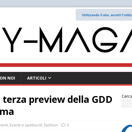
Utilizzando il sito, accetti l'uti
ON NOI
ARTICOLI
a terza preview della GDD
Cerca
oma
venti
,
Eventi e spettacoli
,
fashion
0