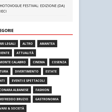
HOTOVOGUE FESTIVAL: EDIZIONE (DA)
IECI
EGORIE
ARI LEGALI
ALTRO
AMANTEA
IENTE
ATTUALITÀ
MONTE CALABRO
CINEMA
COSENZA
TURA
DIVERTIMENTO
ESTATE
NTI
EVENTI E SPETTACOLI
CONARA ALBANESE
FASHION
MEFREDDO BRUZIO
GASTRONOMIA
VANI & SOCIETÀ