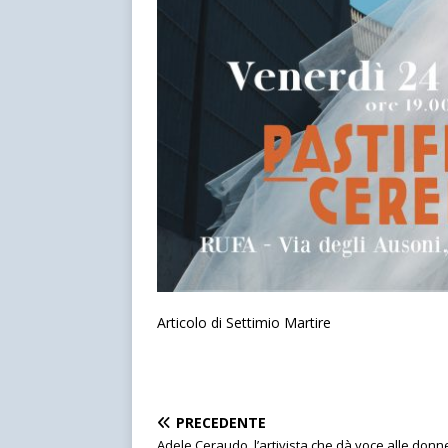
Articolo di Settimio Martire
PRECEDENTE
Adele Ceraudo, l’artivista che dà voce alle donn