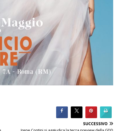
SUCCESSIVO
e,
Irene Contini si aggiudica la terza preview della GDD