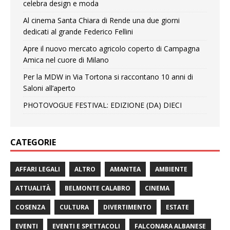
celebra design e moda
Al cinema Santa Chiara di Rende una due giorni
dedicati al grande Federico Fellini
Apre il nuovo mercato agricolo coperto di Campagna
Amica nel cuore di Milano
Per la MDW in Via Tortona si raccontano 10 anni di
Saloni all’aperto
PHOTOVOGUE FESTIVAL: EDIZIONE (DA) DIECI
CATEGORIE
AFFARI LEGALI
ALTRO
AMANTEA
AMBIENTE
ATTUALITÀ
BELMONTE CALABRO
CINEMA
COSENZA
CULTURA
DIVERTIMENTO
ESTATE
EVENTI
EVENTI E SPETTACOLI
FALCONARA ALBANESE