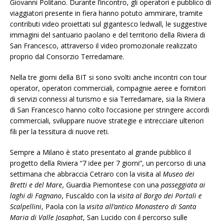
Giovanni Politano. Durante l’incontro, gli operatori e pubblico di
viaggiatori presente in fiera hanno potuto ammirare, tramite
contributi video proiettati sul gigantesco ledwall, le suggestive
immagini del santuario paolano e del territorio della Riviera di
San Francesco, attraverso il video promozionale realizzato
proprio dal Consorzio Terredamare.
Nella tre giorni della BIT si sono svolti anche incontri con tour
operator, operatori commerciali, compagnie aeree e fornitori
di servizi connessi al turismo e sia Terredamare, sia la Riviera
di San Francesco hanno colto l’occasione per stringere accordi
commerciali, sviluppare nuove strategie e intrecciare ulteriori
fili per la tessitura di nuove reti.
Sempre a Milano è stato presentato al grande pubblico il
progetto della Riviera “7 idee per 7 giorni”, un percorso di una
settimana che abbraccia Cetraro con la visita al
Museo dei
Bretti e del Mare
, Guardia Piemontese con una
passeggiata ai
laghi di Fagnano
, Fuscaldo con la
visita al Borgo dei Portali e
Scalpellini
, Paola con la
visita all’antico Monastero di Santa
Maria di Valle Josaphat
, San Lucido con il percorso sulle