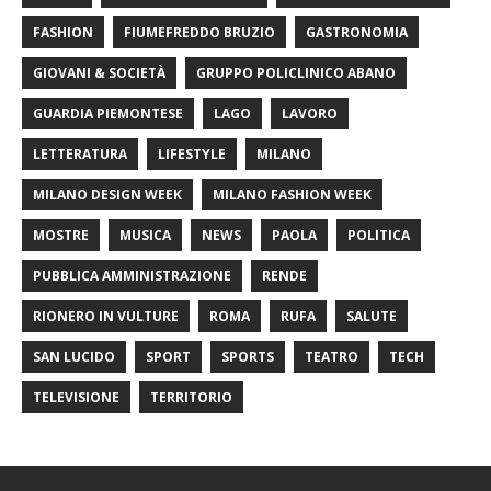
FASHION
FIUMEFREDDO BRUZIO
GASTRONOMIA
GIOVANI & SOCIETÀ
GRUPPO POLICLINICO ABANO
GUARDIA PIEMONTESE
LAGO
LAVORO
LETTERATURA
LIFESTYLE
MILANO
MILANO DESIGN WEEK
MILANO FASHION WEEK
MOSTRE
MUSICA
NEWS
PAOLA
POLITICA
PUBBLICA AMMINISTRAZIONE
RENDE
RIONERO IN VULTURE
ROMA
RUFA
SALUTE
SAN LUCIDO
SPORT
SPORTS
TEATRO
TECH
TELEVISIONE
TERRITORIO