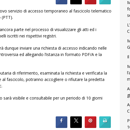
M
f
 nuovo servizio di accesso temporaneo al fascicolo telematico
s
o (PTT).
L
ncora parte nel processo di visualizzare gli atti ed i
C
i iscritti nei rispettivi registri.
M
G
trà dunque inviare una richiesta di accesso indicando nelle
controversia ed allegando l’istanza in formato PDF/A e la
I
M
l
utaria di riferimento, esaminata la richiesta e verificata la
m
al fascicolo, potranno accogliere o rifiutare la predetta
c.
A
g
o sarà visibile e consultabile per un periodo di 10 giorni
A
C
P
1