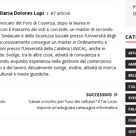
P
Ilaria Dolores Lupi
87 articoli
D
Avvocato del Foro di Cosenza, dopo la laurea in
con il massimo dei voti e con lode, un master di secondo
ro Sindacale e della Sicurezza Sociale presso l’Università degli
CAT
Successivamente consegue un master in Ordinamento e
i presso l’Università della Calabria UNICAL, anche in
AFF
. Svolge, tra le altre cose, attività di consulenza e
vendo acquisito esperienza nella gestione del contenzioso
AMB
 e del lavoro. Attualmente svolge, inoltre, attività di ricerca
urali e riviste giuridiche.
BEL
CUL
SUCCESSIVO
EVE
ito
Salute a rischio per l’uso dei cellulari? Il Tar Lazio
impone un’adeguata campagna informativa
FAL
FIU
GIO