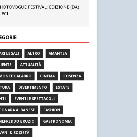
HOTOVOGUE FESTIVAL: EDIZIONE (DA)
IECI
EGORIE
ARI LEGALI
ALTRO
AMANTEA
IENTE
ATTUALITÀ
MONTE CALABRO
CINEMA
COSENZA
TURA
DIVERTIMENTO
ESTATE
NTI
EVENTI E SPETTACOLI
CONARA ALBANESE
FASHION
MEFREDDO BRUZIO
GASTRONOMIA
VANI & SOCIETÀ