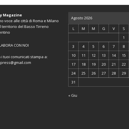
ty Magazine
Agosto 2026
o voce alle città di Roma e Milano
l territorio del Basso Tirreno
L
M
M
G
V
S
entino
1
LABORA CON NOI
3
4
5
6
7
8
10
11
12
13
14
15
a i tuoi comunicati stampa a:
ypress@gmail.com
17
18
19
20
21
22
24
25
26
27
28
29
31
« Giu