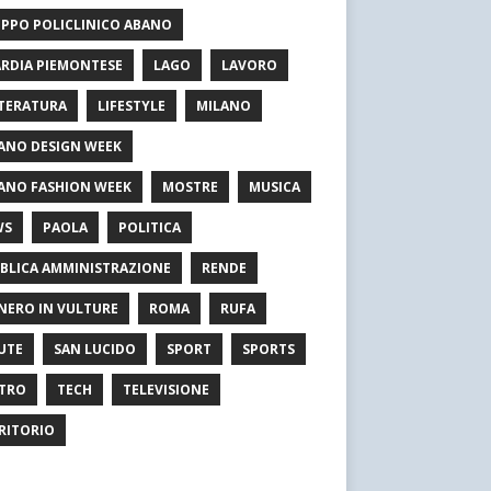
PPO POLICLINICO ABANO
RDIA PIEMONTESE
LAGO
LAVORO
TERATURA
LIFESTYLE
MILANO
ANO DESIGN WEEK
ANO FASHION WEEK
MOSTRE
MUSICA
WS
PAOLA
POLITICA
BLICA AMMINISTRAZIONE
RENDE
NERO IN VULTURE
ROMA
RUFA
UTE
SAN LUCIDO
SPORT
SPORTS
TRO
TECH
TELEVISIONE
RITORIO