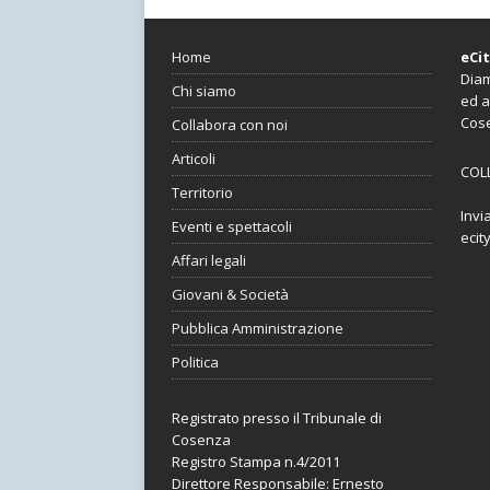
Home
eCi
Diam
Chi siamo
ed a
Cos
Collabora con noi
Articoli
COL
Territorio
Invi
Eventi e spettacoli
ecit
Affari legali
Giovani & Società
Pubblica Amministrazione
Politica
Registrato presso il Tribunale di
Cosenza
Registro Stampa n.4/2011
Direttore Responsabile: Ernesto