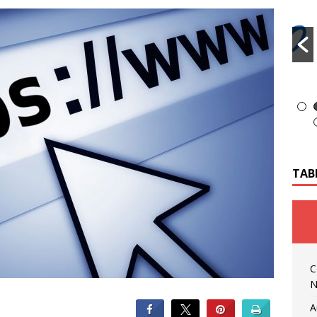
TAB
C
N
A