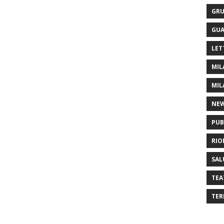
GRU
GUA
LET
MIL
MIL
NE
PUB
RIO
SAL
TEA
TER