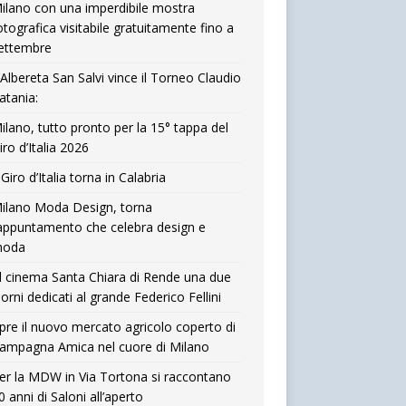
ilano con una imperdibile mostra
otografica visitabile gratuitamente fino a
ettembre
’Albereta San Salvi vince il Torneo Claudio
atania:
ilano, tutto pronto per la 15° tappa del
iro d’Italia 2026
l Giro d’Italia torna in Calabria
ilano Moda Design, torna
’appuntamento che celebra design e
oda
l cinema Santa Chiara di Rende una due
iorni dedicati al grande Federico Fellini
pre il nuovo mercato agricolo coperto di
ampagna Amica nel cuore di Milano
er la MDW in Via Tortona si raccontano
0 anni di Saloni all’aperto