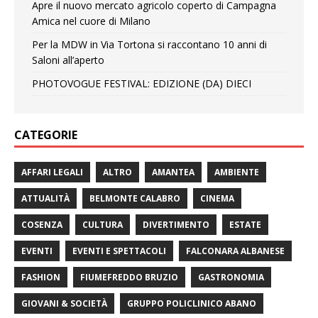
Apre il nuovo mercato agricolo coperto di Campagna
Amica nel cuore di Milano
Per la MDW in Via Tortona si raccontano 10 anni di
Saloni all’aperto
PHOTOVOGUE FESTIVAL: EDIZIONE (DA) DIECI
CATEGORIE
AFFARI LEGALI
ALTRO
AMANTEA
AMBIENTE
ATTUALITÀ
BELMONTE CALABRO
CINEMA
COSENZA
CULTURA
DIVERTIMENTO
ESTATE
EVENTI
EVENTI E SPETTACOLI
FALCONARA ALBANESE
FASHION
FIUMEFREDDO BRUZIO
GASTRONOMIA
GIOVANI & SOCIETÀ
GRUPPO POLICLINICO ABANO