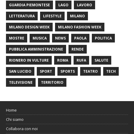
GUARDIA PIEMONTESE
LAGO
LAVORO
LETTERATURA
LIFESTYLE
MILANO
MILANO DESIGN WEEK
MILANO FASHION WEEK
MOSTRE
MUSICA
NEWS
PAOLA
POLITICA
PUBBLICA AMMINISTRAZIONE
RENDE
RIONERO IN VULTURE
ROMA
RUFA
SALUTE
SAN LUCIDO
SPORT
SPORTS
TEATRO
TECH
TELEVISIONE
TERRITORIO
Home
Chi siamo
Collabora con noi