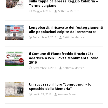
sulla tappa calabrese Reggio Calabria –
Terme Luigiane
Maggio 4, 2017
Settimio Martire
Longobardi, il ricavato dei festeggiamenti
alle popolazioni colpite dal terremoto!
Settembre 5, 2016
Settimio Martire
Il Comune di Fiumefreddo Bruzio (CS)
aderisce a Wiki Loves Monuments Italia
2016
Settembre 1, 2016
Settimio Martire
Un successo il libro “Longobardi – lo
specchio della Memoria”
Luglio 22, 2016
Asmara Bassetti