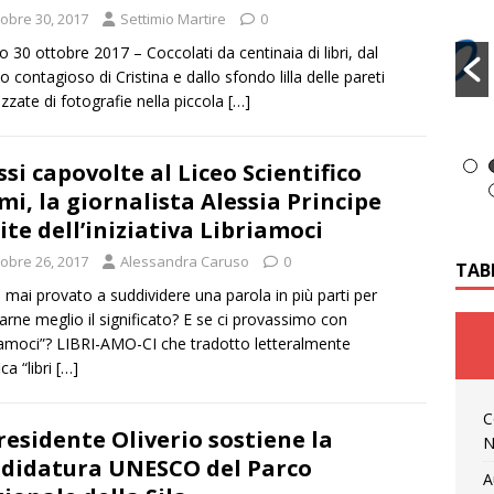
tobre 30, 2017
Settimio Martire
0
o 30 ottobre 2017 – Coccolati da centinaia di libri, dal
so contagioso di Cristina e dallo sfondo lilla delle pareti
zzate di fotografie nella piccola
[…]
ssi capovolte al Liceo Scientifico
mi, la giornalista Alessia Principe
ite dell’iniziativa Libriamoci
tobre 26, 2017
Alessandra Caruso
0
TAB
 mai provato a suddividere una parola in più parti per
rarne meglio il significato? E se ci provassimo con
iamoci”? LIBRI-AMO-CI che tradotto letteralmente
ica “libri
[…]
C
Presidente Oliverio sostiene la
N
didatura UNESCO del Parco
A