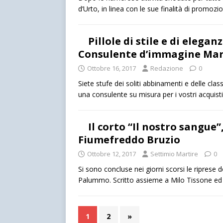
d’Urto, in linea con le sue finalità di promozi
Pillole di stile e di elega
Consulente d’immagine Mar
Ottobre 16, 2017
Redazione
0
Siete stufe dei soliti abbinamenti e delle cl
una consulente su misura per i vostri acquis
Il corto “Il nostro sangue
Fiumefreddo Bruzio
Ottobre 12, 2017
Settimio Martire
0
Si sono concluse nei giorni scorsi le riprese 
Palummo. Scritto assieme a Milo Tissone e
1
2
»