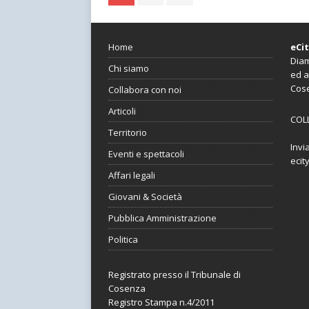
Home
eCi
Diam
Chi siamo
ed a
Cos
Collabora con noi
Articoli
COL
Territorio
Invi
Eventi e spettacoli
ecit
Affari legali
Giovani & Società
Pubblica Amministrazione
Politica
Registrato presso il Tribunale di
Cosenza
Registro Stampa n.4/2011