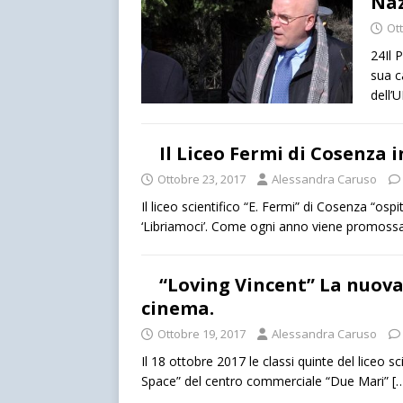
Naz
Ot
24Il 
sua c
dell’
Il Liceo Fermi di Cosenza 
Ottobre 23, 2017
Alessandra Caruso
Il liceo scientifico “E. Fermi” di Cosenza “osp
‘Libriamoci’. Come ogni anno viene promoss
“Loving Vincent” La nuova
cinema.
Ottobre 19, 2017
Alessandra Caruso
Il 18 ottobre 2017 le classi quinte del liceo 
Space” del centro commerciale “Due Mari”
[