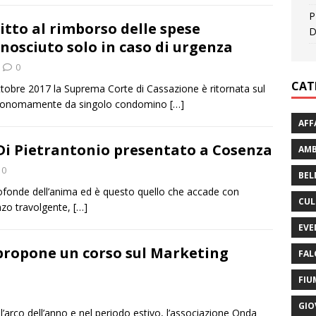
P
ritto al rimborso delle spese
D
onosciuto solo in caso di urgenza
0
CAT
tobre 2017 la Suprema Corte di Cassazione è ritornata sul
autonomamente da singolo condomino
[…]
AFF
Di Pietrantonio presentato a Cosenza
AMB
0
BEL
ofonde dell’anima ed è questo quello che accade con
CUL
nzo travolgente,
[…]
EVE
propone un corso sul Marketing
FAL
FIU
GIO
’arco dell’anno e nel periodo estivo, l’associazione Onda