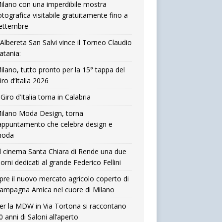
ilano con una imperdibile mostra
otografica visitabile gratuitamente fino a
ettembre
’Albereta San Salvi vince il Torneo Claudio
atania:
ilano, tutto pronto per la 15° tappa del
iro d’Italia 2026
l Giro d’Italia torna in Calabria
ilano Moda Design, torna
’appuntamento che celebra design e
oda
l cinema Santa Chiara di Rende una due
iorni dedicati al grande Federico Fellini
pre il nuovo mercato agricolo coperto di
ampagna Amica nel cuore di Milano
er la MDW in Via Tortona si raccontano
0 anni di Saloni all’aperto