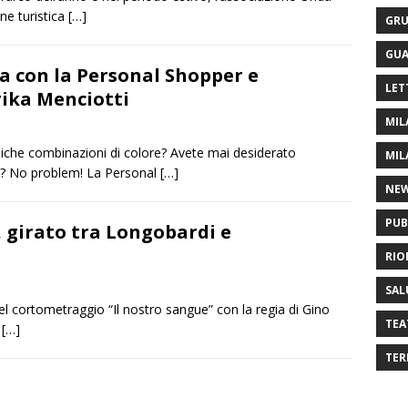
one turistica
[…]
GRU
GUA
nza con la Personal Shopper e
LET
ika Menciotti
MIL
assiche combinazioni di colore? Avete mai desiderato
MIL
ti? No problem! La Personal
[…]
NE
PUB
”, girato tra Longobardi e
RIO
SAL
del cortometraggio “Il nostro sangue” con la regia di Gino
TEA
d
[…]
TER