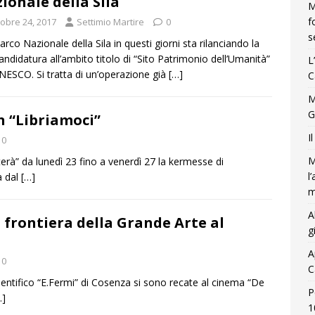
ionale della Sila
M
f
tobre 24, 2017
Settimio Martire
0
s
Parco Nazionale della Sila in questi giorni sta rilanciando la
andidatura all’ambito titolo di “Sito Patrimonio dell’Umanità”
L
UNESCO. Si tratta di un’operazione già
[…]
C
M
G
in “Libriamoci”
I
0
M
iterà” da lunedì 23 fino a venerdì 27 la kermesse di
l
a dal
[…]
m
A
 frontiera della Grande Arte al
g
A
0
C
scientifico “E.Fermi” di Cosenza si sono recate al cinema “De
P
…]
1