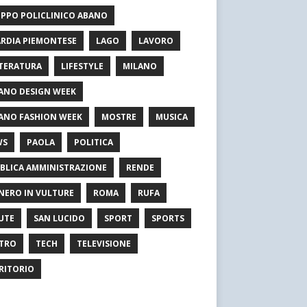
PPO POLICLINICO ABANO
RDIA PIEMONTESE
LAGO
LAVORO
TERATURA
LIFESTYLE
MILANO
ANO DESIGN WEEK
ANO FASHION WEEK
MOSTRE
MUSICA
WS
PAOLA
POLITICA
BLICA AMMINISTRAZIONE
RENDE
NERO IN VULTURE
ROMA
RUFA
UTE
SAN LUCIDO
SPORT
SPORTS
TRO
TECH
TELEVISIONE
RITORIO