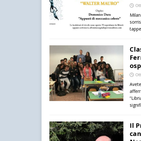
Ot
Milan
sorri
tappe
Cla
Fer
osp
Ot
Avete
affer
“Libr
signif
Il 
can