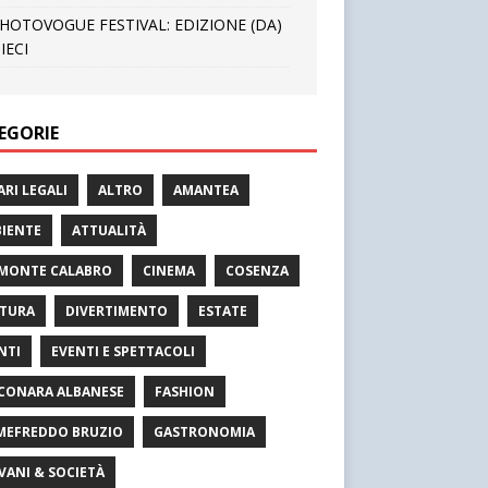
HOTOVOGUE FESTIVAL: EDIZIONE (DA)
IECI
EGORIE
ARI LEGALI
ALTRO
AMANTEA
IENTE
ATTUALITÀ
MONTE CALABRO
CINEMA
COSENZA
TURA
DIVERTIMENTO
ESTATE
NTI
EVENTI E SPETTACOLI
CONARA ALBANESE
FASHION
MEFREDDO BRUZIO
GASTRONOMIA
VANI & SOCIETÀ