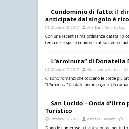
Condominio di fatto: il di
anticipate dal singolo è ric
Ottobre 18, 2017
Avv. Ilaria Dolores Lupi
Con una recentissima ordinanza datata 10 ot
tema delle spese condominiali sostenute 
L’arminuta” di Donatella 
Ottobre 17, 2017
Alessandra Caruso
Ci sono romanzi che toccano le corde più pr
“L’Arminuta” fin dalle prime pagine. Un roma
San Lucido – Onda d’Urto 
Turistico
Ottobre 16, 2017
Asmara Bassetti
0
Dopo le numerose attività snodate per tutto l