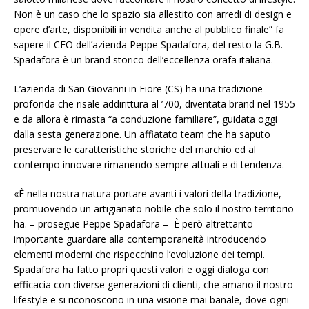
Non è un caso che lo spazio sia allestito con arredi di design e
opere d’arte, disponibili in vendita anche al pubblico finale” fa
sapere il CEO dell’azienda Peppe Spadafora, del resto la G.B.
Spadafora è un brand storico dell’eccellenza orafa italiana.
L’azienda di San Giovanni in Fiore (CS) ha una tradizione
profonda che risale addirittura al ’700, diventata brand nel 1955
e da allora è rimasta “a conduzione familiare”, guidata oggi
dalla sesta generazione. Un affiatato team che ha saputo
preservare le caratteristiche storiche del marchio ed al
contempo innovare rimanendo sempre attuali e di tendenza.
«È nella nostra natura portare avanti i valori della tradizione,
promuovendo un artigianato nobile che solo il nostro territorio
ha. – prosegue Peppe Spadafora –
È però altrettanto
importante guardare alla contemporaneità introducendo
elementi moderni che rispecchino l’evoluzione dei tempi.
Spadafora ha fatto propri questi valori e oggi dialoga con
efficacia con diverse generazioni di clienti, che amano il nostro
lifestyle e si riconoscono in una visione mai banale, dove ogni