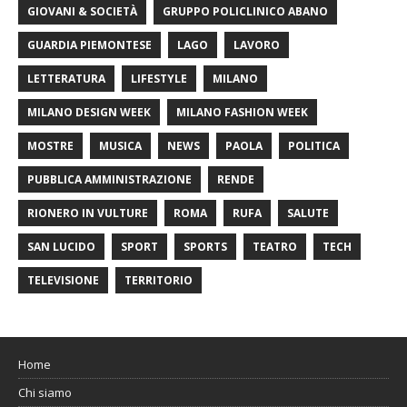
GIOVANI & SOCIETÀ
GRUPPO POLICLINICO ABANO
GUARDIA PIEMONTESE
LAGO
LAVORO
LETTERATURA
LIFESTYLE
MILANO
MILANO DESIGN WEEK
MILANO FASHION WEEK
MOSTRE
MUSICA
NEWS
PAOLA
POLITICA
PUBBLICA AMMINISTRAZIONE
RENDE
RIONERO IN VULTURE
ROMA
RUFA
SALUTE
SAN LUCIDO
SPORT
SPORTS
TEATRO
TECH
TELEVISIONE
TERRITORIO
Home
Chi siamo