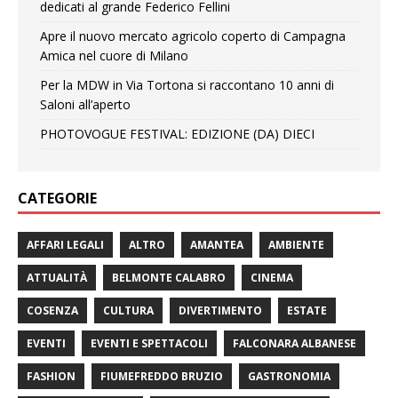
dedicati al grande Federico Fellini
Apre il nuovo mercato agricolo coperto di Campagna
Amica nel cuore di Milano
Per la MDW in Via Tortona si raccontano 10 anni di
Saloni all’aperto
PHOTOVOGUE FESTIVAL: EDIZIONE (DA) DIECI
CATEGORIE
AFFARI LEGALI
ALTRO
AMANTEA
AMBIENTE
ATTUALITÀ
BELMONTE CALABRO
CINEMA
COSENZA
CULTURA
DIVERTIMENTO
ESTATE
EVENTI
EVENTI E SPETTACOLI
FALCONARA ALBANESE
FASHION
FIUMEFREDDO BRUZIO
GASTRONOMIA